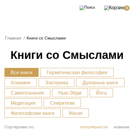
0
Главная
/
Книги со Смыслами
Книги со Смыслами
Все книги
Герметическая философия
Алхимия
Эзотерика
Духовные книги
Самопознание
Нью-Эйдж
Йога
Медитация
Спиритизм
Философские книги
Магия
Сортировка по:
популярности
новизне