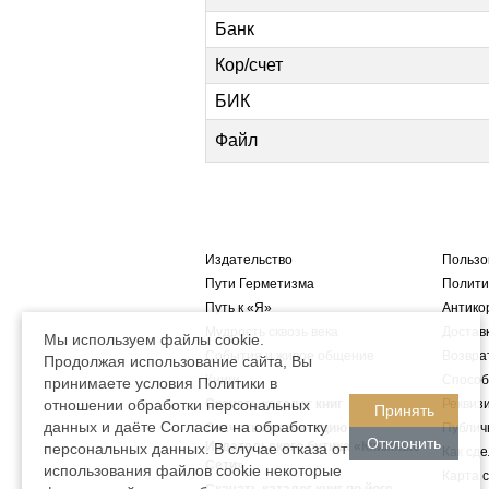
Банк
Кор/счет
БИК
Файл
Издательство
Пользо
Пути Герметизма
Полити
Путь к «Я»
Антико
Мудрость сквозь века
Достав
Мы используем файлы cookie.
События и живое общение
Возвра
Продолжая использование сайта, Вы
Книги
Способ
принимаете условия Политики в
отношении обработки персональных
Скачать каталог книг
Реквиз
Принять
данных и даёте Согласие на обработку
Скачать презентацию
Публич
Отклонить
Издательского бутика «Книжные
персональных данных. В случае отказа от
Как сде
Сети»
использования файлов cookie некоторые
Карта 