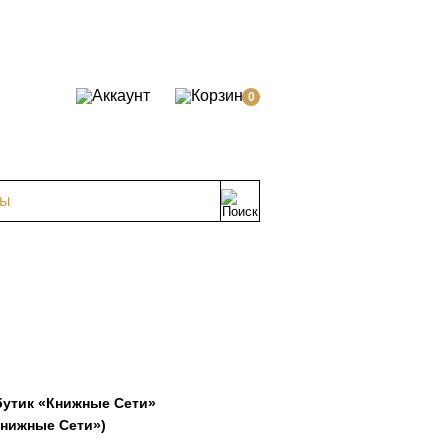
0
ты
бутик «Книжные Сети»
нижные Сети»)