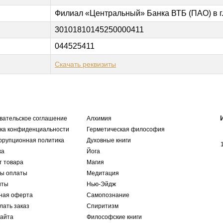
Филиал «Центральный» Банка ВТБ (ПAO) в г
30101810145250000411
044525411
Скачать реквизиты
вательское соглашение
Алхимия
ка конфиденциальности
Герметическая философия
ррупционная политика
Духовные книги
ка
Йога
т товара
Магия
ы оплаты
Медитация
иты
Нью-Эйдж
ная оферта
Самопознание
лать заказ
Спиритизм
сайта
Философские книги