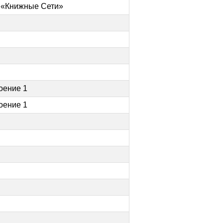
ю «Книжные Сети»
роение 1
роение 1