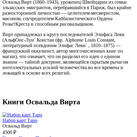
Освальд Вирт (1860–1943), уроженец Швейцарии из семьи
эльзасских эмигрантов, перебравшийся в Париж, был крайне
разносторонней личностью — целителем-месмеристом,
масоном, соучредителем Каббалистического Ордена
Розы†Креста и способным рисовальщиком.
Вирт принадлежал к кругу последователей Элифаса Леви
(АльфOнс-Луи
´
Констaн (фр. Alphonse Louis Constant,
литературный псевдоним Элифaс Леви´ , 1810–1875) —
французский оккультист, автор многочисленных книг по
магии), что означает, что он разделял его идеи о едином
знании — тайной доктрине, являющейся скрытым рычагом
интеллектуальных усилий человечества во все времена и
лежащей в основе всех религий.
Книги Освальда Вирта
Набор карт Таро
Освальд Вирт
4500 ₽