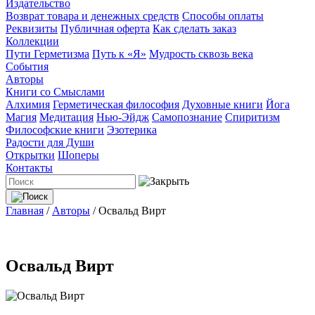
Издательство
Возврат товара и денежных средств
Способы оплаты
Реквизиты
Публичная оферта
Как сделать заказ
Коллекции
Пути Герметизма
Путь к «Я»
Мудрость сквозь века
События
Авторы
Книги со Смыслами
Алхимия
Герметическая философия
Духовные книги
Йога
Магия
Медитация
Нью-Эйдж
Самопознание
Спиритизм
Философские книги
Эзотерика
Радости для Души
Открытки
Шоперы
Контакты
Главная
/
Авторы
/
Освальд Вирт
Освальд Вирт