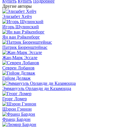
Купить
Купить
Подробнее
Другие авторы
Элизабет Хейч
Игорь Шулинский
Ян ван Рэйкенборг
Патрик Бюренштейнас
Жан-Марк Эссале
Севрен Лобанов
Гийом Деляаж
Эммануэль Орланди ди Казамоцца
Георг Ломер
Шэрон Гэннон
Франц Бардон