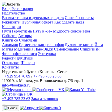
Вход
Регистрация
Издательство
Возврат товара и денежных средств
Способы оплаты
Реквизиты
Публичная оферта
Как сделать заказ
Коллекции
Пути Герметизма
Путь к «Я»
Мудрость сквозь века
События
Авторы
Книги со Смыслами
Алхимия
Герметическая философия
Духовные книги
Йога
Магия
Медитация
Нью-Эйдж
Самопознание
Спиритизм
Философские книги
Эзотерика
Радости для Души
Открытки
Шоперы
Контакты
Издательский бутик «Книжные Сети»
+7 929 954 76 89
/
+7 495 785 23 63
119019
,
г. Москва
,
ул. Воздвиженка д. 7/6 стр. 1
info@booknets.ru
+7 495 785 23 63
Заказать звонок
0