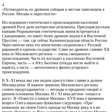
4
«Путеводитель по древним соборам и местам тамплиеров в
России: Москва и окрестности»
Исследования генетического происхождения населения
древней Руси дали интересные результаты. Присущая русским
князьям Рюриковичам генетическая линия встречается в
Скандинавии, но имеет более древние аналоги в Восточной
Пруссии — там, где сейчас Калининградская область России.
Через многие века эта земля вновь соединилась с Русской
равниной в едином государстве. Сами же древние славяне XII
века из Московского региона — очень смешанного
происхождения. Часть их восходит к населению Восточной
Европы, часть — к Югу Балтики (откуда могли выйти и
варяги), а часть — автохтонного финно-угорского
происхождения.
В X–XI веках мы уже видим присутствие славян в долине
Москвы-реки. И важное значение Московского региона
словно предугадывается — легенды и предания говорят о
раннем основании Москвы. И с XI века регион «пошел в
рост». В «Повести о начале Москвы» XVII века о временах
вещего Олега написано буквально следующее: «При
княжении же своем Олегъ прииде на Москву реку, в я же
текутъ Неглинна да Яуза, и постави ту град и нарече Москва,