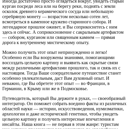
Иногда достаточно просто оглядеться вокруг, увидеть старый
курган посреди леса или на берегу реки, поднять с земли
осколок древнего керамического сосуда или небольшую
серебряную монету — возрастом несколько сотен лет,
всмотреться в каменное кружево старинного собора. И
легендарное прошлое оживет, и Вы соприкоснетесь с ним
здесь и сейчас. А соприкосновение с сакральным артефактом
— собором, курганом или священным камнем — прямая
дорога к внутреннему мистическому опыту.
Можно получить этот опыт непринужденно и легко!
Особенно если Вы вооружены знаниями, помогающими
воссоздать цельную картину и выявить как скрытые связи
между различными артефактами прошлого, так и связь их с
настоящим. Тогда Ваше созерцательное путешествие станет
особенно увлекательным, даст Вам духовный опыт. И
неважно, где Вы обретете этот опыт — во Франции, в
Германии, в Крыму или же в Подмосковье.
Путеводитель, который Вы держите в руках, — своеобразный
интегратор. Он поможет собрать воедино факты из различных
областей науки — истории, искусствоведения, нумизматики,
археологии и даже исторической генетики, чтобы увидеть
цельную картину и получить интересные впечатления и
инсайты. Наша книга — не первая в этом жанре: туристам