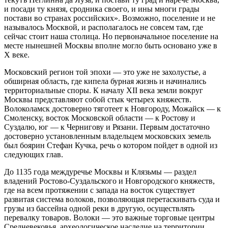
и посади ту князя, сродника своего, и ины многи грады
постави во странах российских». Возможно, поселение и не
называлось Москвой, и располагалось не совсем там, где
сейчас стоит наша столица. Но первоначальное поселение на
месте нынешней Москвы вполне могло быть основано уже в
X веке.
Московский регион той эпохи — это уже не захолустье, а
обширная область, где кипела бурная жизнь и начинались
территориальные споры. К началу XII века земли вокруг
Москвы представляют собой стык четырех княжеств.
Волоколамск достоверно тяготеет к Новгороду, Можайск — к
Смоленску, восток Московской области — к Ростову и
Суздалю, юг — к Чернигову и Рязани. Первым достаточно
достоверно установленным владельцем московских земель
был боярин Стефан Кучка, речь о котором пойдет в одной из
следующих глав.
До 1135 года междуречье Москвы и Клязьмы — раздел
владений Ростово-Суздальского и Новгородского княжеств,
где на всем протяжении с запада на восток существует
развитая система волоков, позволяющая перетаскивать суда и
грузы из бассейна одной реки в другую, осуществлять
перевалку товаров. Волоки — это важные торговые центры
Средневековья, археологическое наследие на территории