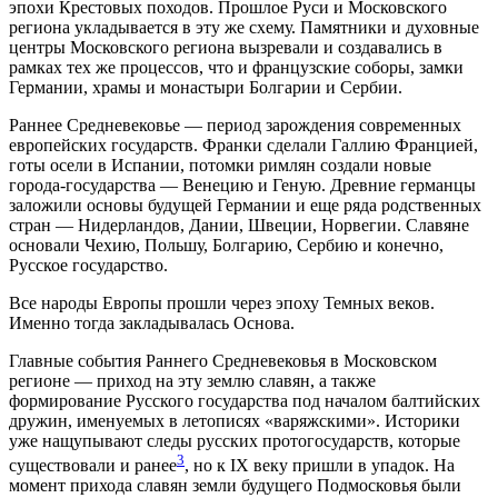
эпохи Крестовых походов. Прошлое Руси и Московского
региона укладывается в эту же схему. Памятники и духовные
центры Московского региона вызревали и создавались в
рамках тех же процессов, что и французские соборы, замки
Германии, храмы и монастыри Болгарии и Сербии.
Раннее Средневековье — период зарождения современных
европейских государств. Франки сделали Галлию Францией,
готы осели в Испании, потомки римлян создали новые
города-государства — Венецию и Геную. Древние германцы
заложили основы будущей Германии и еще ряда родственных
стран — Нидерландов, Дании, Швеции, Норвегии. Славяне
основали Чехию, Польшу, Болгарию, Сербию и конечно,
Русское государство.
Все народы Европы прошли через эпоху Темных веков.
Именно тогда закладывалась Основа.
Главные события Раннего Средневековья в Московском
регионе — приход на эту землю славян, а также
формирование Русского государства под началом балтийских
дружин, именуемых в летописях «варяжскими». Историки
уже нащупывают следы русских протогосударств, которые
3
существовали и ранее
, но к IX веку пришли в упадок. На
момент прихода славян земли будущего Подмосковья были