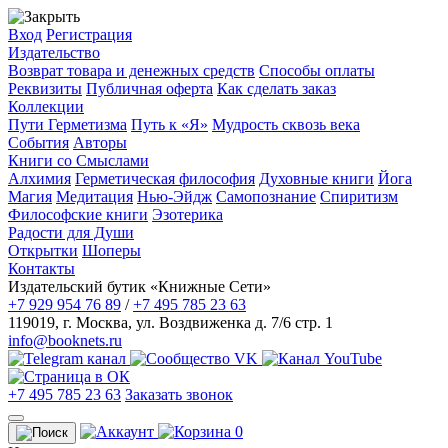
Вход
Регистрация
Издательство
Возврат товара и денежных средств
Способы оплаты
Реквизиты
Публичная оферта
Как сделать заказ
Коллекции
Пути Герметизма
Путь к «Я»
Мудрость сквозь века
События
Авторы
Книги со Смыслами
Алхимия
Герметическая философия
Духовные книги
Йога
Магия
Медитация
Нью-Эйдж
Самопознание
Спиритизм
Философские книги
Эзотерика
Радости для Души
Открытки
Шоперы
Контакты
Издательский бутик «Книжные Сети»
+7 929 954 76 89
/
+7 495 785 23 63
119019
,
г. Москва
,
ул. Воздвиженка д. 7/6 стр. 1
info@booknets.ru
+7 495 785 23 63
Заказать звонок
0