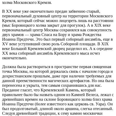
холма Московского Кремля.
В XX веке уже окончательно предан забвению старый,
первоначальный духовный центр на территории Московского
Кремля, который сейчас можно лицезреть лишь на расстоянии
(мыс Боровицкого холма закрыт для прогулок). А в XIX веке
первоначальный центр Москвы сохранялся как совокупность
двух храмов — храма Спаса на Бору и храма Рождества
Иоанна Предтечи. Это был первый соборный ансамбль, еще в
XV веке уступивший свою роль Соборной площади. В XIX
веке Большой Кремлевский дворец разделил их. А к середине
XX века соборный ансамбль Кремлевского мыса исчез
окончательно.
Должна была раствориться в пространстве первая священная
точка Москвы, на которой держалась связь с началом города и
дохристианским прошлым, даже при наличии требуемых для
данной преемственности магических артефактов. Но она была
перенесена и укрыта, тем самым сохранившись для нас.
Предание гласит, что Кремлевский Камень, который
правильнее было бы назвать одним из Камней Велеса, лежал с
древнейших времен на склоне Боровицкого холма близ храма
Иоанна Предтечи (более известного как церковь св. Уара). Он
был продолговатый, длиной около аршина, слегка отесанный.
Следуя древнейшей традиции, к сему камню москвички