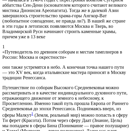
аббатства Сен-Дени (основателем которого считают великого
мистика Дионисия Ареопагита). Тогда же в далекой Азии
завершилось строительство храма-горы Ангкор-Ват
(любопытное совпадение, не правда ли?). В нашей же стране
в эти годы в летописях появляются Москва и Тверь, во
Владимирской Руси начинают строить каменные храмы,
причем уже в 13 веке
1
«Путеводитель по древним соборам и местам тамплиеров в
России: Москва и окрестности»
они также устремятся в небо. А конечная точка нашего пути
— это XV век, когда итальянские мастера приносят в Москву
традиции Ренессанса.
Путешествие по соборам Высокого Средневековья можно
рассматривать и в качестве индивидуального духовного пути,
отражающего движение от земного к небесному, к
Просветлению. Именно такой путь прошла Европа от Раннего
Средневековья до эпохи Ренессанса. Поднимаясь вверх, из
1
сферы Малкут
(Земля, реальный мир) можно попасть в сферу
Ти ферет (Красота). Потом через сферу Даат (Знание, Цель)
мы попадаем в сферы Бина (Понимание — правое полушарие)
и Хохмá (Мудрость — левое полушарие). Далее нас ждет