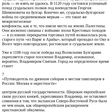
роль — ее взять не удалось. В 1120 году состоялся успешный
поход суздальских полков под воеводством Георгия
Шимоновича на булгар. Конечно же, суздальско-булгарские
войны по средневековым меркам — это такие же
межрелигиозные
конфликты, как и те, что имели место на землях Палестины.
Они косвенно связаны с войнами эпохи Крестовых походов
— в условиях перекрытия торговых путей возвысилась роль
старого пути «из Варяг в Арабы», который проходил по Оке и
Волге через новгородские, ростовские и суздальские земли.
Уже в 1108 году после победы над Волжскими Булгарами
укрепляется старое поселение Владимир, основанное,
вероятно, Владимиром Святым. Город на определенное время
станет
7
«Путеводитель по древним соборам и местам тамплиеров в
России: Москва и окрестности»
центром русской государственности. Широкие европейские
связи русских князей, укреплявших Владимир, не оставляют
сомнения в том, что экспансия Северо-Восточной Руси была
не чем иным, как общеевропейским расширением
христианской ойкумены.