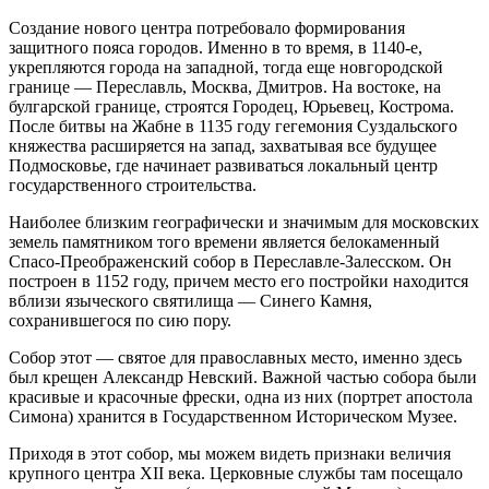
Создание нового центра потребовало формирования
защитного пояса городов. Именно в то время, в 1140-е,
укрепляются города на западной, тогда еще новгородской
границе — Переславль, Москва, Дмитров. На востоке, на
булгарской границе, строятся Городец, Юрьевец, Кострома.
После битвы на Жабне в 1135 году гегемония Суздальского
княжества расширяется на запад, захватывая все будущее
Подмосковье, где начинает развиваться локальный центр
государственного строительства.
Наиболее близким географически и значимым для московских
земель памятником того времени является белокаменный
Спасо-Преображенский собор в Переславле-Залесском. Он
построен в 1152 году, причем место его постройки находится
вблизи языческого святилища — Синего Камня,
сохранившегося по сию пору.
Собор этот — святое для православных место, именно здесь
был крещен Александр Невский. Важной частью собора были
красивые и красочные фрески, одна из них (портрет апостола
Симона) хранится в Государственном Историческом Музее.
Приходя в этот собор, мы можем видеть признаки величия
крупного центра XII века. Церковные службы там посещало