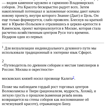
— видим каменное кружево и гармонию Владимирских
соборов. Эта Красота бескорыстно радует всех. Затем
накопленный потенциал и заложенные основы дают начало
новому проекту, внутри которого Знание (Даат) и Цель. Он
еще только формируется, слабо проявлен. Блеснув на краткий
миг в Юрьеве-Польском и отразившись в церкви-крепости в
Каменском, проект материализуется в Москве, которая стала
расчетно-хозяйственным центром Руси того времени.
Недаром один из первых
1
Для визуализации индивидуального духовного пути мы
использовали традиционный в эзотерике язык Сфирот.
2
«Путеводитель по древним соборам и местам тамплиеров в
России: Москва и окрестности»
2
московских князей носил прозвище Калита
.
Позже мы наблюдаем гордый рост торговых центров
Волоколамска и Твери (рационализм, мудрость, Хохмá), и
легкую грусть о прошлом (каменная резьба вновь
возвращается на стены соборов как воспоминание об
исчезнувшей красоте), отражающую Бину.