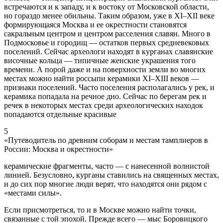
встречаются и к западу, и к востоку от Московской области,
но гораздо менее обильны. Таким образом, уже в XI–XII веке
формирующаяся Москва и ее окрестности становятся
сакральным центром и центром расселения славян. Много в
Подмосковье и городищ — остатков первых средневековых
поселений. Сейчас археологи находят в курганах славянские
височные кольца — типичные женские украшения того
времени. А порой даже и на поверхности земли во многих
местах можно найти россыпи керамики XI–XIII веков —
признаки поселений. Часто поселения располагались у рек, и
керамика попадала на речное дно. Сейчас по берегам рек и
речек в некоторых местах среди археологических находок
попадаются отдельные красивые
5
«Путеводитель по древним соборам и местам тамплиеров в
России: Москва и окрестности»
керамические фрагменты, часто — с нанесенной волнистой
линией. Безусловно, курганы ставились на священных местах,
и до сих пор многие люди верят, что находятся они рядом с
«местами силы».
Если присмотреться, то и в Москве можно найти точки,
связанные с той эпохой. Прежде всего — мыс Боровицкого