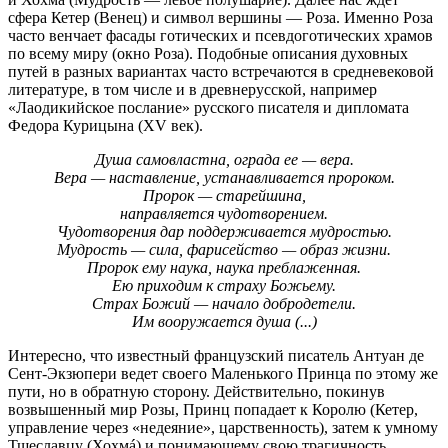
сфера Кетер (Венец) и символ вершины — Роза. Именно Роза
часто венчает фасады готических и псевдоготических храмов
по всему миру (окно Роза). Подобные описания духовных
путей в разных вариантах часто встречаются в средневековой
литературе, в том числе и в древнерусской, например
«Лаодикийское послание» русского писателя и дипломата
Федора Курицына (XV век).
Душа самовластна, ограда ее — вера.
Вера — наставление, устанавливается пророком.
Пророк — старейшина,
направляется чудотворением.
Чудотворения дар поддерживается мудростью.
Мудрость — сила, фарисейство — образ жизни.
Пророк ему наука, наука преблаженная.
Ею приходим к страху Божьему.
Страх Божий — начало добродетели.
Им вооружается душа (...)
Интересно, что известный французский писатель Антуан де
Сент-Экзюпери ведет своего Маленького Принца по этому же
пути, но в обратную сторону. Действительно, покинув
возвышенный мир Розы, Принц попадает к Королю (Кетер,
управление через «недеяние», царственность), затем к умному
Тщеславцу (Хохмá) и понимающему свою трагичность