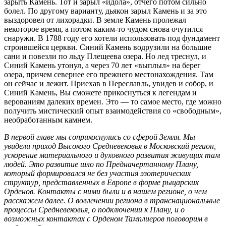
зарыть Камень. Тот и зарыл «идола», отчего потом сильно
болел. По другому варианту, дьякон зарыл Камень и за это
выздоровел от лихорадки. В земле Камень пролежал
некоторое время, а потом каким-то чудом снова очутился
снаружи. В 1788 году его хотели использовать под фундамент
строившейся церкви. Синий Камень водрузили на большие
сани и повезли по льду Плещеева озера. Но лед треснул, и
Синий Камень утонул, а через 70 лет «выплыл» на берег
озера, причем севернее его прежнего местонахождения. Там
он сейчас и лежит. Приехав в Переславль, увидев и собор, и
Синий Камень, Вы сможете прикоснуться к легендам и
верованиям далеких времен. Это — то самое место, где можно
получить мистический опыт взаимодействия со «свободным»,
необработанным камнем.
В первой главе мы соприкоснулись со сферой Земля. Мы
увидели приход Высокого Средневековья в Московский регион,
ускорение материального и духовного развития живущих там
людей. Это развитие шло по Предначертанному Плану,
который формировался не без участия эзотерических
структур, представленных в Европе в форме рыцарских
Орденов. Контакты с ними были и в нашем регионе, о чем
расскажем далее. О вовлечении региона в транснациональные
процессы Средневековья, о подключении к Плану, и о
возможных контактах с Орденом Тамплиеров поговорим в