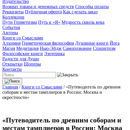
Издательство
Возврат товара и денежных средств
Способы оплаты
Реквизиты
Публичная оферта
Как сделать заказ
Коллекции
Пути Герметизма
Путь к «Я»
Мудрость сквозь века
События
Авторы
Книги со Смыслами
Алхимия
Герметическая философия
Духовные книги
Йога
Магия
Медитация
Нью-Эйдж
Самопознание
Спиритизм
Философские книги
Эзотерика
Радости для Души
Открытки
Шоперы
Контакты
Главная
/
Книги со Смыслами
/
«Путеводитель по древним
соборам и местам тамплиеров в России: Москва и
окрестности»
«Путеводитель по древним соборам и
местам тамплиеров в России: Москва