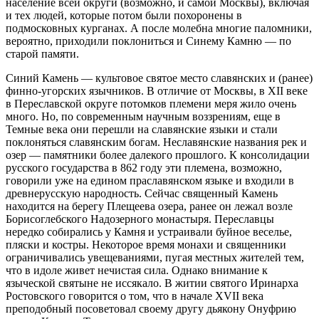
население всей округи (возможно, и самой Москвы), включая
и тех людей, которые потом были похоронены в
подмосковных курганах. А после молебна многие паломники,
вероятно, приходили поклониться и Синему Камню — по
старой памяти.
Синий Камень — культовое святое место славянских и (ранее)
финно-угорских язычников. В отличие от Москвы, в XII веке
в Переславской округе потомков племени меря жило очень
много. Но, по современным научным воззрениям, еще в
Темные века они перешли на славянские языки и стали
поклоняться славянским богам. Неславянские названия рек и
озер — памятники более далекого прошлого. К консолидации
русского государства в 862 году эти племена, возможно,
говорили уже на едином праславянском языке и входили в
древнерусскую народность. Сейчас священный Камень
находится на берегу Плещеева озера, ранее он лежал возле
Борисоглебского Надозерного монастыря. Переславцы
нередко собирались у Камня и устраивали буйное веселье,
пляски и костры. Некоторое время монахи и священники
ограничивались увещеваниями, пугая местных жителей тем,
что в идоле живет нечистая сила. Однако внимание к
языческой святыне не иссякало. В житии святого Иринарха
Ростовского говорится о том, что в начале XVII века
преподобный посоветовал своему другу дьякону Онуфрию