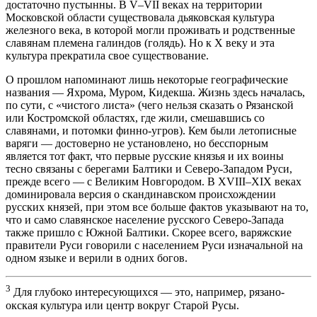
достаточно пустынны. В V–VII веках на территории
Московской области существовала дьяковская культура
железного века, в которой могли проживать и родственные
славянам племена галиндов (голядь). Но к X веку и эта
культура прекратила свое существование.
О прошлом напоминают лишь некоторые географические
названия — Яхрома, Муром, Кидекша. Жизнь здесь началась,
по сути, с «чистого листа» (чего нельзя сказать о Рязанской
или Костромской областях, где жили, смешавшись со
славянами, и потомки финно-угров). Кем были летописные
варяги — достоверно не установлено, но бесспорным
является тот факт, что первые русские князья и их воины
тесно связаны с берегами Балтики и Северо-Западом Руси,
прежде всего — с Великим Новгородом. В XVIII–XIX веках
доминировала версия о скандинавском происхождении
русских князей, при этом все больше фактов указывают на то,
что и само славянское население русского Северо-Запада
также пришло с Южной Балтики. Скорее всего, варяжские
правители Руси говорили с населением Руси изначальной на
одном языке и верили в одних богов.
3
Для глубоко интересующихся — это, например, рязано-
окская культура или центр вокруг Старой Русы.