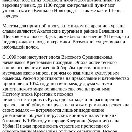
версиям ученых, до 1130-годов контрольный пункт мог
управляться из Великого Новгорода — так же как и Шерна-
городок.
Местом для приятной прогулки с видом на древние курганы
славян являются Акатовские курганы в районе Балашихи и
Щелковского шоссе. Здесь также было поселение XII века, что
подтверждают находки керамики. Возможно, существовал и
небольшой волок.
С 1099 года наступает эпоха Высокого Средневековья,
начавшаяся Крестовыми походами. Эпоха более тесного
соприкосновения и жесткой борьбы христианского и
мусульманского миров, причем со взаимным культурным
обменом. Раскол христианства на православие и католичество
произошел в 1054 году, но связи между двумя частями
христианского мира оставались еще очень прочными.
Поэтому эпоха Крестовых походов
не могла не затронуть Русь, однако задачи по расширению
православной ойкумены русские князья стремились решать на
своих землях — встречаются лишь эпизодические
упоминания об участии русских воинов в палестинских
баталиях. В 1096 году в городе Клермоне (Франция) папа
Урбан II начал произносить страстные проповеди об
освобождении Иерусалима от турок-сельджуков. Вскоре