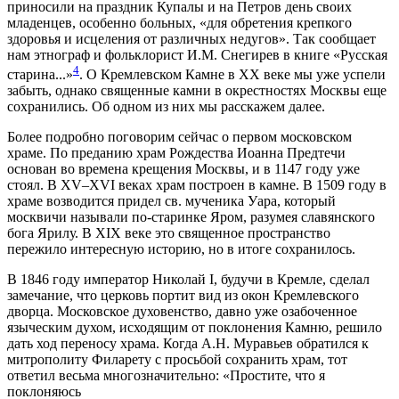
приносили на праздник Купалы и на Петров день своих
младенцев, особенно больных, «для обретения крепкого
здоровья и исцеления от различных недугов». Так сообщает
нам этнограф и фольклорист И.М. Снегирев в книге «Русская
4
старина...»
. О Кремлевском Камне в XX веке мы уже успели
забыть, однако священные камни в окрестностях Москвы еще
сохранились. Об одном из них мы расскажем далее.
Более подробно поговорим сейчас о первом московском
храме. По преданию храм Рождества Иоанна Предтечи
основан во времена крещения Москвы, и в 1147 году уже
стоял. В XV–XVI веках храм построен в камне. В 1509 году в
храме возводится придел св. мученика Уара, который
москвичи называли по-старинке Яром, разумея славянского
бога Ярилу. В XIX веке это священное пространство
пережило интересную историю, но в итоге сохранилось.
В 1846 году император Николай I, будучи в Кремле, сделал
замечание, что церковь портит вид из окон Кремлевского
дворца. Московское духовенство, давно уже озабоченное
языческим духом, исходящим от поклонения Камню, решило
дать ход переносу храма. Когда А.Н. Муравьев обратился к
митрополиту Филарету с просьбой сохранить храм, тот
ответил весьма многозначительно: «Простите, что я
поклоняюсь