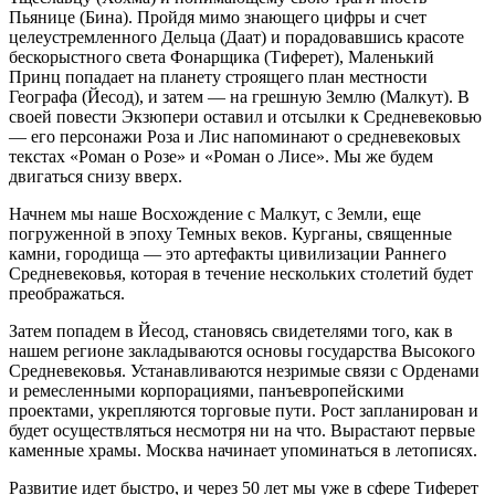
Пьянице (Бина). Пройдя мимо знающего цифры и счет
целеустремленного Дельца (Даат) и порадовавшись красоте
бескорыстного света Фонарщика (Тиферет), Маленький
Принц попадает на планету строящего план местности
Географа (Йесод), и затем — на грешную Землю (Малкут). В
своей повести Экзюпери оставил и отсылки к Средневековью
— его персонажи Роза и Лис напоминают о средневековых
текстах «Роман о Розе» и «Роман о Лисе». Мы же будем
двигаться снизу вверх.
Начнем мы наше Восхождение с Малкут, с Земли, еще
погруженной в эпоху Темных веков. Курганы, священные
камни, городища — это артефакты цивилизации Раннего
Средневековья, которая в течение нескольких столетий будет
преображаться.
Затем попадем в Йесод, становясь свидетелями того, как в
нашем регионе закладываются основы государства Высокого
Средневековья. Устанавливаются незримые связи с Орденами
и ремесленными корпорациями, панъевропейскими
проектами, укрепляются торговые пути. Рост запланирован и
будет осуществляться несмотря ни на что. Вырастают первые
каменные храмы. Москва начинает упоминаться в летописях.
Развитие идет быстро, и через 50 лет мы уже в сфере Тиферет