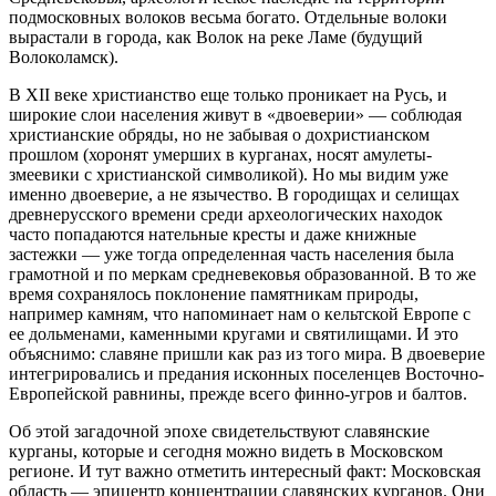
подмосковных волоков весьма богато. Отдельные волоки
вырастали в города, как Волок на реке Ламе (будущий
Волоколамск).
В XII веке христианство еще только проникает на Русь, и
широкие слои населения живут в «двоеверии» — соблюдая
христианские обряды, но не забывая о дохристианском
прошлом (хоронят умерших в курганах, носят амулеты-
змеевики с христианской символикой). Но мы видим уже
именно двоеверие, а не язычество. В городищах и селищах
древнерусского времени среди археологических находок
часто попадаются нательные кресты и даже книжные
застежки — уже тогда определенная часть населения была
грамотной и по меркам средневековья образованной. В то же
время сохранялось поклонение памятникам природы,
например камням, что напоминает нам о кельтской Европе с
ее дольменами, каменными кругами и святилищами. И это
объяснимо: славяне пришли как раз из того мира. В двоеверие
интегрировались и предания исконных поселенцев Восточно-
Европейской равнины, прежде всего финно-угров и балтов.
Об этой загадочной эпохе свидетельствуют славянские
курганы, которые и сегодня можно видеть в Московском
регионе. И тут важно отметить интересный факт: Московская
область — эпицентр концентрации славянских курганов. Они