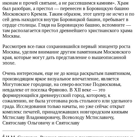
иконам и прочей святыне, а не рассевшимся камням». Храм
был разобран, а престол — перенесен в Боровицкую башню
Московского Кремля. Таким образом, этот центр не исчез и по
сей день находится внутри Боровицкой башни, пребывает в
сердце столицы. Глядя на Боровицкую башню, вспомните —
там располагается престол древнейшего христианского храма
Москвы.
Рассмотрев все-таки сохранившийся первый эпицентр роста
Москвы, уделим внимание другим памятникам Московского
края, которые могут дать представление о вышеописанной
эпохе.
Очень интересным, еще не до конца раскрытым памятником,
производящим яркое визуальное впечатление, является
Могутовское городище, на северо-востоке Подмосковья,
невдалеке от поселка Фряново. В XII веке — это
формирующийся древнерусский город, которому, к
сожалению, не была уготована роль стольного или удельного
града. Исследования только начаты, но уже сейчас открыт
комплекс печатей, принадлежавших новгородским князьям
Мстиславу Владимировичу, Всеволоду Мстиславичу,
Святославу Ольговичу и Святославу
4