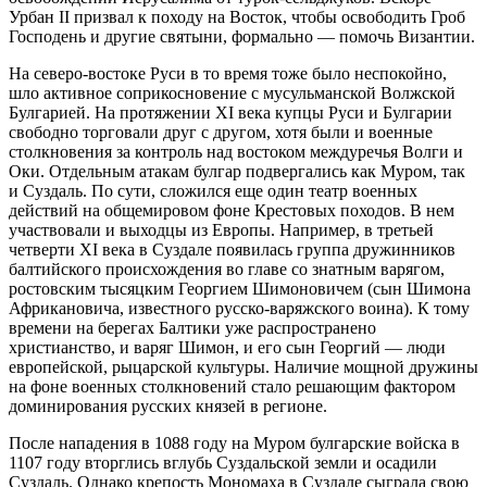
Урбан II призвал к походу на Восток, чтобы освободить Гроб
Господень и другие святыни, формально — помочь Византии.
На северо-востоке Руси в то время тоже было неспокойно,
шло активное соприкосновение с мусульманской Волжской
Булгарией. На протяжении XI века купцы Руси и Булгарии
свободно торговали друг с другом, хотя были и военные
столкновения за контроль над востоком междуречья Волги и
Оки. Отдельным атакам булгар подвергались как Муром, так
и Суздаль. По сути, сложился еще один театр военных
действий на общемировом фоне Крестовых походов. В нем
участвовали и выходцы из Европы. Например, в третьей
четверти XI века в Суздале появилась группа дружинников
балтийского происхождения во главе со знатным варягом,
ростовским тысяцким Георгием Шимоновичем (сын Шимона
Африкановича, известного русско-варяжского воина). К тому
времени на берегах Балтики уже распространено
христианство, и варяг Шимон, и его сын Георгий — люди
европейской, рыцарской культуры. Наличие мощной дружины
на фоне военных столкновений стало решающим фактором
доминирования русских князей в регионе.
После нападения в 1088 году на Муром булгарские войска в
1107 году вторглись вглубь Суздальской земли и осадили
Суздаль. Однако крепость Мономаха в Суздале сыграла свою