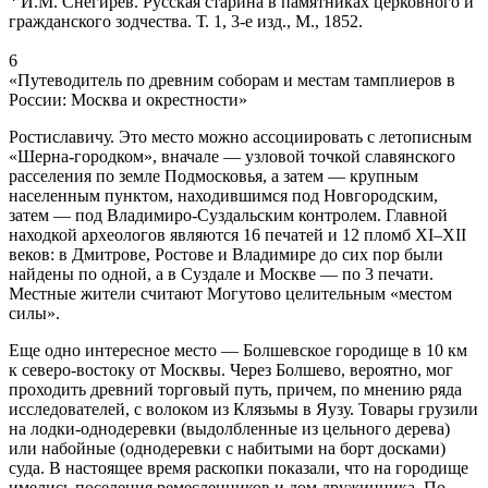
И.М. Снегирев. Русская старина в памятниках церковного и
гражданского зодчества. Т. 1, 3-е изд., М., 1852.
6
«Путеводитель по древним соборам и местам тамплиеров в
России: Москва и окрестности»
Ростиславичу. Это место можно ассоциировать с летописным
«Шерна-городком», вначале — узловой точкой славянского
расселения по земле Подмосковья, а затем — крупным
населенным пунктом, находившимся под Новгородским,
затем — под Владимиро-Суздальским контролем. Главной
находкой археологов являются 16 печатей и 12 пломб XI–XII
веков: в Дмитрове, Ростове и Владимире до сих пор были
найдены по одной, а в Суздале и Москве — по 3 печати.
Местные жители считают Могутово целительным «местом
силы».
Еще одно интересное место — Болшевское городище в 10 км
к северо-востоку от Москвы. Через Болшево, вероятно, мог
проходить древний торговый путь, причем, по мнению ряда
исследователей, с волоком из Клязьмы в Яузу. Товары грузили
на лодки-однодеревки (выдолбленные из цельного дерева)
или набойные (однодеревки с набитыми на борт досками)
суда. В настоящее время раскопки показали, что на городище
имелись поселения ремесленников и дом дружинника. По