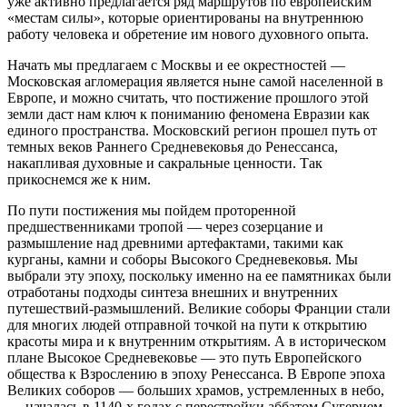
уже активно предлагается ряд маршрутов по европейским
«местам силы», которые ориентированы на внутреннюю
работу человека и обретение им нового духовного опыта.
Начать мы предлагаем с Москвы и ее окрестностей —
Московская агломерация является ныне самой населенной в
Европе, и можно считать, что постижение прошлого этой
земли даст нам ключ к пониманию феномена Евразии как
единого пространства. Московский регион прошел путь от
темных веков Раннего Средневековья до Ренессанса,
накапливая духовные и сакральные ценности. Так
прикоснемся же к ним.
По пути постижения мы пойдем проторенной
предшественниками тропой — через созерцание и
размышление над древними артефактами, такими как
курганы, камни и соборы Высокого Средневековья. Мы
выбрали эту эпоху, поскольку именно на ее памятниках были
отработаны подходы синтеза внешних и внутренних
путешествий-размышлений. Великие соборы Франции стали
для многих людей отправной точкой на пути к открытию
красоты мира и к внутренним открытиям. А в историческом
плане Высокое Средневековье — это путь Европейского
общества к Взрослению в эпоху Ренессанса. В Европе эпоха
Великих соборов — больших храмов, устремленных в небо,
— началась в 1140-х годах с перестройки аббатом Сугерием