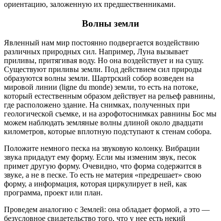
ориентацию, заложенную их предшественниками.
Волны земли
Явленный нам мир постоянно подвергается воздействию
различных природных сил. Например, Луна вызывает
приливы, притягивая воду. Но она воздействует и на сушу.
Существуют приливы земли. Под действием сил природы
образуются волны земли. Шартрский собор возведен на
мировой линии (ligne du monde) земли, то есть на потоке,
который естественным образом действует на рельеф равнины,
где расположено здание. На снимках, полученных при
геологической съемке, и на аэрофотоснимках равнины Бос мы
можем наблюдать земляные волны длиной около двадцати
километров, которые вплотную подступают к стенам собора.
Положите немного песка на звуковую колонку. Вибрации
звука придадут ему форму. Если мы изменим звук, песок
примет другую форму. Очевидно, что форма содержится в
звуке, а не в песке. То есть не материя «предрешает» свою
форму, а информация, которая циркулирует в ней, как
программа, проект или план.
Проведем аналогию с Землей: она обладает формой, а это —
безусловное свидетельство того, что у нее есть некий