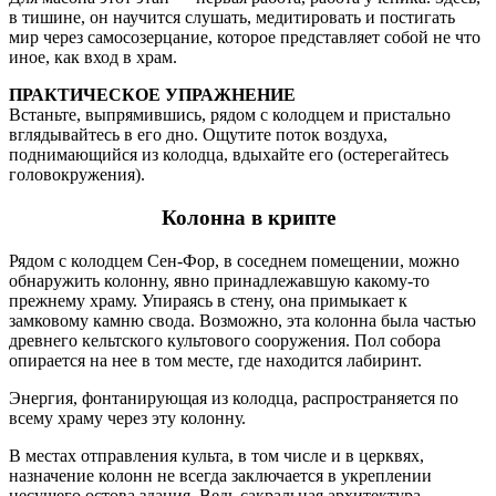
в тишине, он научится слушать, медитировать и постигать
мир через самосозерцание, которое представляет собой не что
иное, как вход в храм.
ПРАКТИЧЕСКОЕ УПРАЖНЕНИЕ
Встаньте, выпрямившись, рядом с колодцем и пристально
вглядывайтесь в его дно. Ощутите поток воздуха,
поднимающийся из колодца, вдыхайте его (остерегайтесь
головокружения).
Колонна в крипте
Рядом с колодцем Сен-Фор, в соседнем помещении, можно
обнаружить колонну, явно принадлежавшую какому-то
прежнему храму. Упираясь в стену, она примыкает к
замковому камню свода. Возможно, эта колонна была частью
древнего кельтского культового сооружения. Пол собора
опирается на нее в том месте, где находится лабиринт.
Энергия, фонтанирующая из колодца, распространяется по
всему храму через эту колонну.
В местах отправления культа, в том числе и в церквях,
назначение колонн не всегда заключается в укреплении
несущего остова здания. Ведь сакральная архитектура