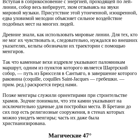
Вступая в соприкосновение с энергией, проходящей по лей-
линии, собор весь вибрирует, эхом отзываясь на звуки
мировой музыки. Присутствие этой утонченной, изощренной,
едва уловимой мелодии объясняет сильное воздействие
подобных мест на многих людей.
Древние знали, как использовать мировые линии. Для тех, кто
не мог их чувствовать и, следовательно, нуждался во внешних
указателях, кельты обозначали их траектории с помощью
менгиров.
Так что каменные вехи издревле указывают паломникам
маршрут, одним из пунктов которого является Шартрский
собор, — путь из Брюсселя в Сантьяго, в завершение которого
раковина (coquille, coquilles Saint-Jacques — гребешки. —
прим. ред.) раскроется перед нами.
Позже менгиры служили ориентирами при строительстве
храмов. Зодчие понимали, что эти камни указывают на
исключительно удачные для постройки места. В Бретани до
сих пор есть религиозные сооружения, в стенах которых
можно увидеть менгиры; часть их даже была
христианизирована.
Магические 47°