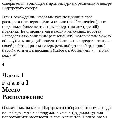
совершается, воплощен в архитектурных решениях и декоре
Шартрского собора.
При Восхождении, когда мы уже получили в свое
распоряжение первичную материю (matière première), нас
поджидает более деятельная, «оперативная» (opératif)
практика. Ее описание мы находим на южных воротах.
Благодаря алхимическим разъяснениям, которые там можно
обнаружить, ищущий получит более ясное представление о
своей работе, причем теперь речь пойдет о лабораторной
(labor) части его изысканий (Labora, работай (лат.) — прим.
ред.). ✶
4
Часть I
г л а в а I
Место
Расположение
Окажись мы на месте Шартрского собора во втором веке до
нашей эры, мы бы обнаружили себя в труднодоступной
непроходимой местности, в лесу карнаутов. Долгое время