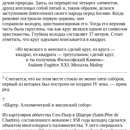
духом природы. Здесь, на перекрестье четырех элементов,
друид воплощал собой пятый и, таким образом, делался
заступником (intercesseur) своего народа перед богами. Когда
римляне построили первую церковь, они
сохранили колодец, христианизировав его. Тогда его верхняя
часть была скруглена, так как круг являлся одним из символов
христианства. Глубина колодца составляет 37 метров. Стоит
отметить, что круг идеально вписывается в квадрат.
«Из мужского и женского сделай круг, из круга —
квадрат, из квадрата — треугольник; сделай круг,
и ты получишь Философский Камень».
Atalante Fugitive XXI. Михаэль Майер
1
Считается, что на этом месте стояло не менее пяти соборов,
первый из которых был построен не позднее IV века. — прим.
ред.
7
«Шартр. Алхимический и масонский собор»
Из картулярия аббатства Сен-Пьер в Шартре (Saint-Père de
Chartres), составленного монахом с 858 года колодец сделался
объектом многолюдного паломничества. У него свершалось