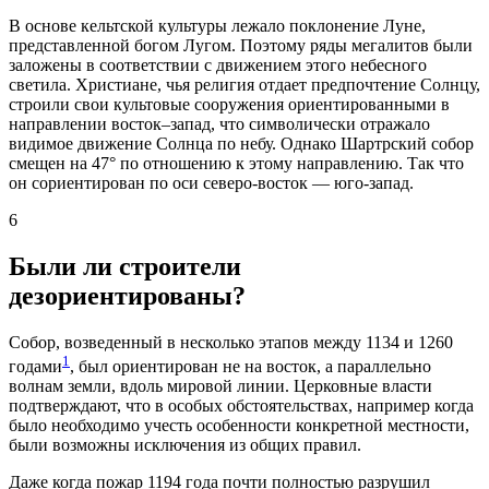
В основе кельтской культуры лежало поклонение Луне,
представленной богом Лугом. Поэтому ряды мегалитов были
заложены в соответствии с движением этого небесного
светила. Христиане, чья религия отдает предпочтение Солнцу,
строили свои культовые сооружения ориентированными в
направлении восток–запад, что символически отражало
видимое движение Солнца по небу. Однако Шартрский собор
смещен на 47° по отношению к этому направлению. Так что
он сориентирован по оси северо-восток — юго-запад.
6
Были ли строители
дезориентированы?
Собор, возведенный в несколько этапов между 1134 и 1260
1
годами
, был ориентирован не на восток, а параллельно
волнам земли, вдоль мировой линии. Церковные власти
подтверждают, что в особых обстоятельствах, например когда
было необходимо учесть особенности конкретной местности,
были возможны исключения из общих правил.
Даже когда пожар 1194 года почти полностью разрушил