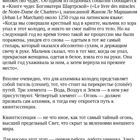
множество чудес. Об одном из подобных событий сообщается
в «Книге чудес Богоматери Шартрской» («Le livre des miracles
de Notre-Dame de Chartres»), написанной Жаном Ле Маршаном
(Jehan Le Marchant) около 1250 года на латинском языке:
«Когда мы совершали крестный ход в крипте, мальчик из хора
упал в этот колодец, и никто не смог найти его тело. Но на
следующий год во время точно такой же процессии мы были
поражены, увидев его снова — одетым в тот же самый
стихарь, который оказался абсолютно сухим, и держащим
свечу в руке. Мальчик сказал, что в тот миг, когда он упал,
прекрасная женщина, одетая в белое, взяла его на руки. Она
целый год ухаживала за ним, а затем вернула на прежнее
место».
Вполне очевидно, что для алхимика колодец представляет
собой тигель (creuset), тот, что стоит на перекрестье (croisée)
путей. Три элемента — Вода, Воздух и Земля — в нем уже
присутствуют. Четвертый элемент — Огонь — должен
призвать сам алхимик, и тогда ему откроется путь к
квинтэссенции.
Квинтэссенция — не что иное, как тот самый тайный огонь,
высший предельный Свет, что скрыт за явлениями внешнего
мира.
Для масона этот этап — первая работа, работа ученика. Здесь,