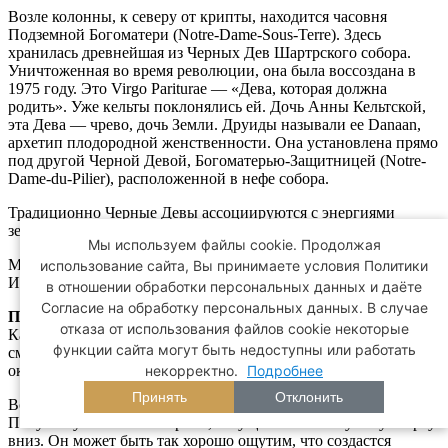
Возле колонны, к северу от крипты, находится часовня
Подземной Богоматери (Notre-Dame-Sous-Terre). Здесь
хранилась древнейшая из Черных Дев Шартрского собора.
Уничтоженная во время революции, она была воссоздана в
1975 году. Это Virgo Pariturae — «Дева, которая должна
родить». Уже кельты поклонялись ей. Дочь Анны Кельтской,
эта Дева — чрево, дочь Земли. Друиды называли ее Danaan,
архетип плодородной женственности. Она установлена прямо
под другой Черной Девой, Богоматерью-Защитницей (Notre-
Dame-du-Pilier), расположенной в нефе собора.
Традиционно Черные Девы ассоциируются с энергиями
земли. Их предназначение — очищение паломника.
Мы используем файлы cookie. Продолжая
Мы вернемся к Черным Девам позже в связи с мифом об
использование сайта, Вы принимаете условия Политики
Исиде и Осирисе.
в отношении обработки персональных данных и даёте
Согласие на обработку персональных данных. В случае
ПРАКТИЧЕСКОЕ УПРАЖНЕНИЕ
отказа от использования файлов cookie некоторые
Как только вы войдете в часовню Черной Девы, сразу по
функции сайта могут быть недоступны или работать
смотрите вверх. Вы увидите картину, изображающую руку,
некорректно.
Подробнее
окруженную звездами.
Принять
Отклонить
Встаньте непосредственно под рукой и закройте глаза.
Почувствуйте поток энергии, текущий по вашему телу сверху
вниз. Он может быть так хорошо ощутим, что создастся