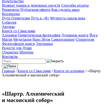
Издательство
Возврат товара и денежных средств
Способы оплаты
Реквизиты
Публичная оферта
Как сделать заказ
Коллекции
Пути Герметизма
Путь к «Я»
Мудрость сквозь века
События
Авторы
Книги со Смыслами
Алхимия
Герметическая философия
Духовные книги
Йога
Магия
Медитация
Нью-Эйдж
Самопознание
Спиритизм
Философские книги
Эзотерика
Радости для Души
Открытки
Шоперы
Контакты
Главная
/
Книги со Смыслами
/
Книги по алхимии
/
«Шартр.
Алхимический и масонский собор»
«Шартр. Алхимический
и масонский собор»