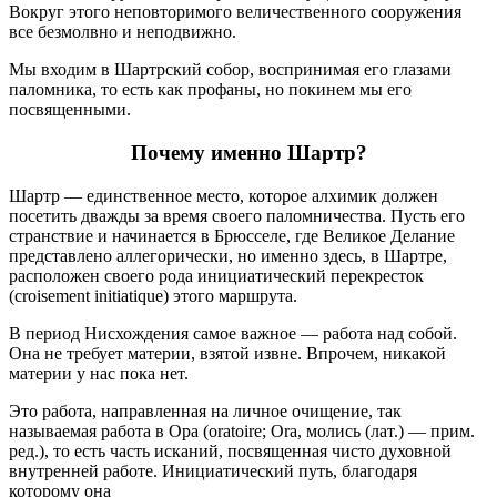
Вокруг этого неповторимого величественного сооружения
все безмолвно и неподвижно.
Мы входим в Шартрский собор, воспринимая его глазами
паломника, то есть как профаны, но покинем мы его
посвященными.
Почему именно Шартр?
Шартр — единственное место, которое алхимик должен
посетить дважды за время своего паломничества. Пусть его
странствие и начинается в Брюсселе, где Великое Делание
представлено аллегорически, но именно здесь, в Шартре,
расположен своего рода инициатический перекресток
(croisement initiatique) этого маршрута.
В период Нисхождения самое важное — работа над собой.
Она не требует материи, взятой извне. Впрочем, никакой
материи у нас пока нет.
Это работа, направленная на личное очищение, так
называемая работа в Ора (oratoire; Ora, молись (лат.) — прим.
ред.), то есть часть исканий, посвященная чисто духовной
внутренней работе. Инициатический путь, благодаря
которому она