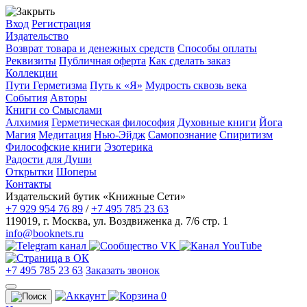
Вход
Регистрация
Издательство
Возврат товара и денежных средств
Способы оплаты
Реквизиты
Публичная оферта
Как сделать заказ
Коллекции
Пути Герметизма
Путь к «Я»
Мудрость сквозь века
События
Авторы
Книги со Смыслами
Алхимия
Герметическая философия
Духовные книги
Йога
Магия
Медитация
Нью-Эйдж
Самопознание
Спиритизм
Философские книги
Эзотерика
Радости для Души
Открытки
Шоперы
Контакты
Издательский бутик «Книжные Сети»
+7 929 954 76 89
/
+7 495 785 23 63
119019
,
г. Москва
,
ул. Воздвиженка д. 7/6 стр. 1
info@booknets.ru
+7 495 785 23 63
Заказать звонок
0