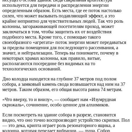
используется для передачи и распределения энергии
определенным образом. Есть места, где ее поток настолько
силен, что может вызывать подавляющий эффект, а это
крайне неприятно для чувствительных людей. Так что роль
колонны, загораживающей посетителям проход, может
заключаться в том, чтобы защитить их от воздействия
подобного места. Кроме того, с помощью такого
своеобразного «агрегата» поток энергии может передаваться
за пределы помещения для последующего рассеивания, а
значит, и нейтрализации. Теперь вы понимаете, почему в
некоторых храмах колонны, как правило, витые,
располагаются посередине без видимых на то
технологических оснований.
Дно колодца находится на глубине 37 метров под полом
собора, а замковый камень свода возвышается над ним на 37
метров. Таким образом, его общая высота равна 74 метрам.
«Что вверху, то и внизу», — сообщает нам «Изумрудная
скрижаль», сочинение, особо ценное для алхимиков.
Если посмотреть на здание собора в разрезе, становится
видно, что оно точно воспроизводит устройство скрипки. Пол
— это дека, крипта играет роль резонаторного ящика, а
колонна, которая передает вибрации, — душа. Собор