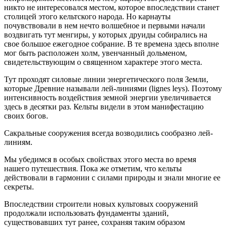
никто не интересовался местом, которое впоследствии станет
столицей этого кельтского народа. Но карнауты
почувствовали в нем нечто волшебное и первыми начали
воздвигать тут менгиры, у которых друиды собирались на
свое большое ежегодное собрание. В те времена здесь вполне
мог быть расположен холм, увенчанный дольменом,
свидетельствующим о священном характере этого места.
Тут проходят силовые линии энергетического поля Земли,
которые Древние называли лей-линиями (lignes leys). Поэтому
интенсивность воздействия земной энергии увеличивается
здесь в десятки раз. Кельты видели в этом манифестацию
своих богов.
Сакральные сооружения всегда возводились сообразно лей-
линиям.
Мы убедимся в особых свойствах этого места во время
нашего путешествия. Пока же отметим, что кельты
действовали в гармонии с силами природы и знали многие ее
секреты.
Впоследствии строители новых культовых сооружений
продолжали использовать фундаменты зданий,
существовавших тут ранее, сохраняя таким образом