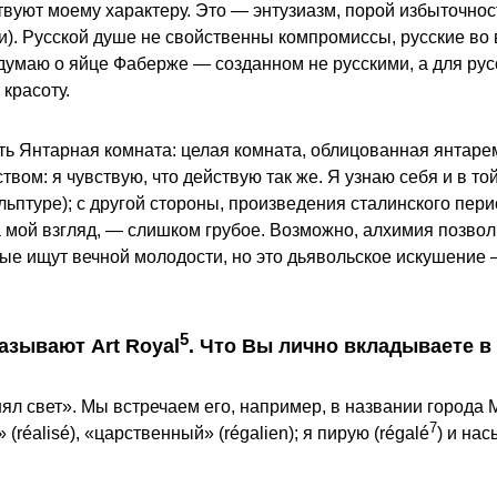
вуют моему характеру. Это — энтузиазм, порой избыточност
и). Русской душе не свойственны компромиссы, русские во 
 думаю о яйце Фаберже — созданном не русскими, а для рус
красоту.
ть Янтарная комната: целая комната, облицованная янтарем
ом: я чувствую, что действую так же. Я узнаю себя и в той
льптуре); с другой стороны, произведения сталинского пер
 мой взгляд, — слишком грубое. Возможно, алхимия позволи
ые ищут вечной молодости, но это дьявольское искушение 
5
азывают Art Royal
. Что Вы лично вкладываете в
инял свет». Мы встречаем его, например, в названии города
7
 (réalisé), «царственный» (régalien); я пирую (régalé
) и нас