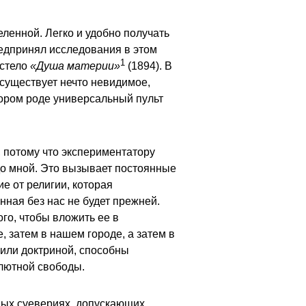
еленной. Легко и удобно получать
редпринял исследования в этом
1
астело
«Душа материи»
(1894). В
 существует нечто невидимое,
тором роде универсальный пульт
, потому что экспериментатору
адо мной. Это вызывает постоянные
е от религии, которая
нная без нас не будет прежней.
го, чтобы вложить ее в
, затем в нашем городе, а затем в
 или доктриной, способны
олютной свободы.
овых суевериях, допускающих