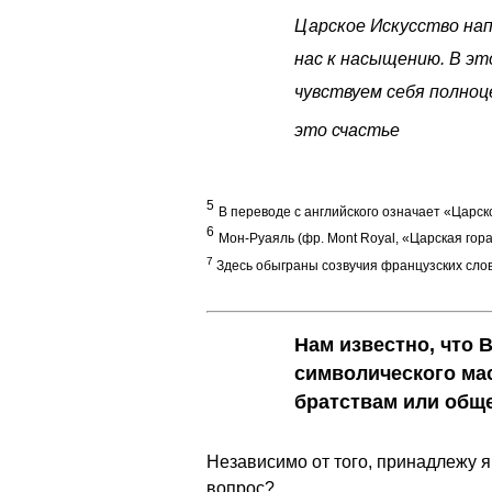
Царское Искусство на
нас к насыщению. В эт
чувствуем себя полноц
это счастье
5
В переводе с английского означает «Царск
6
Мон-Руаяль (фр. Mont Royal, «Царская гора
7
Здесь обыграны созвучия французских сло
Нам известно, что 
символического мас
братствам или общ
Независимо от того, принадлежу я к
вопрос?