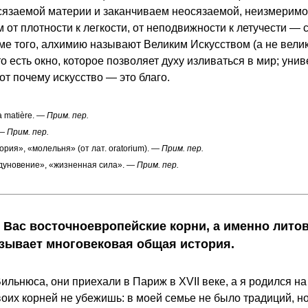
сязаемой материи и заканчиваем неосязаемой, неизмеримо
 от плотности к легкости, от неподвижности к летучести —
оме того, алхимию называют Великим Искусством (а не вели
, то есть окно, которое позволяет духу изливаться в мир; ун
т почему искусство — это благо.
a matière.
— Прим. пер.
 Прим. пер.
рия», «молельня» (от лат. oratorium).
— Прим. пер.
«дуновение», «жизненная сила».
— Прим. пер.
 Вас восточноевропейские корни, а именно лито
язывает многовековая общая история.
льнюса, они приехали в Париж в XVII веке, а я родился на
воих корней не убежишь: в моей семье не было традиций, но