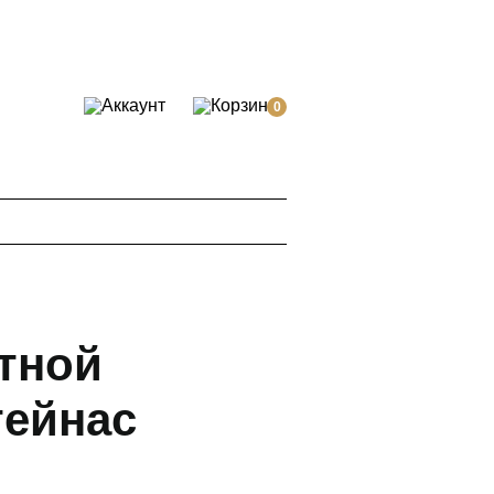
0
тной
ейнас