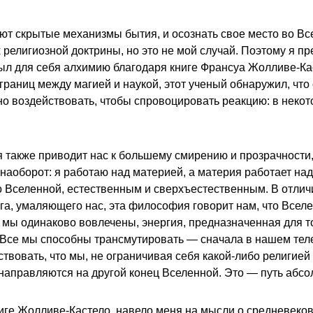
вуют скрытые механизмы бытия, и осознать свое место во Вс
х религиозной доктрины, но это не мой случай. Поэтому я п
рыл для себя алхимию благодаря книге Франсуа Жолливе-К
 границ между магией и наукой, этот ученый обнаружил, что
но воздействовать, чтобы спровоцировать реакцию: в неко
я также приводит нас к большему смирению и прозрачности
 наоборот: я работаю над материей, а материя работает н
 Вселенной, естественным и сверхъестественным. В отличи
а, умаляющего нас, эта философия говорит нам, что Вселе
 мы одинаково вовлечены, энергия, предназначенная для то
. Все мы способны трансмутировать — сначала в нашем теле
ствовать, что мы, не ограничивая себя какой-либо религией
направляются на другой конец Вселенной. Это — путь абс
книге Жолливе-Кастело, навело меня на мысли о средневек