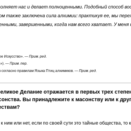
полняет нас и делает полноценными. Подобный способ в
ом также заключена сила алхимии: практикуя ее, мы пер
енными, завершенными, когда нам всего хватает. У меня н
ое Искусство».
— Прим. ред.
»).
— Прим. пер.
в согласно правилам Языка Птиц алхимиков.
— Прим. ред.
Великое Делание отражается в первых трех степ
онства. Вы принадлежите к масонству или к дру
ествам?
 ним или нет, если по своей сути это тайные общества, то к