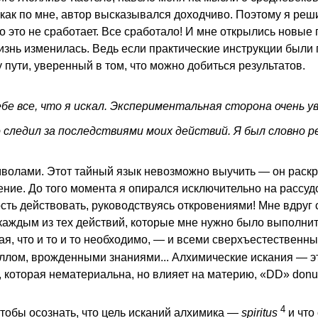
как по мне, автор высказывался доходчиво. Поэтому я реш
то это не сработает. Все сработало! И мне открылись новые
знь изменилась. Ведь если практические инструкции были 
 пути, уверенный в том, что можно добиться результатов.
бе все, что я искал. Экспериментальная сторона очень ув
следил за последствиями моих действий. Я был словно р
мволами. Этот тайный язык невозможно выучить — он раскр
ние. До того момента я опирался исключительно на рассудо
ость действовать, руководствуясь откровениями! Мне вдруг
каждым из тех действий, которые мне нужно было выполнит
я, что и то и то необходимо, — и всеми сверхъестествен
ллом, врожденными знаниями... Алхимические искания — эт
, которая нематериальна, но влияет на материю, «DD» donu
4
тобы осознать, что цель исканий алхимика —
spiritus
и что