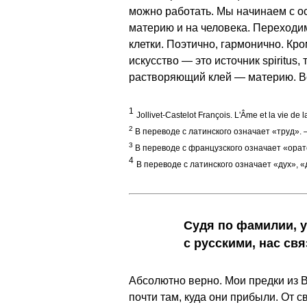
можно работать. Мы начинаем с о
материю и на человека. Переходим
клетки. Поэтично, гармонично. Кр
искусство — это источник spiritus
растворяющий клей — материю. Во
1
Jollivet-Castelot François. L'Âme et la vie de l
2
В переводе с латинского означает «труд».
—
3
В переводе с французского означает «орато
4
В переводе с латинского означает «дух», 
Судя по фамилии, у
с русскими, нас св
Абсолютно верно. Мои предки из Ви
почти там, куда они прибыли. От с