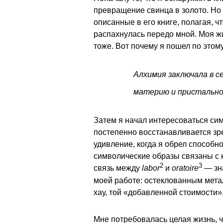
превращение свинца в золото. Но 
описанные в его книге, полагая, ч
распахнулась передо мной. Моя жи
тоже. Вот почему я пошел по этому
Алхимия заключала в се
материю и пристально 
Затем я начал интересоваться си
постепенно восстанавливается зре
удивление, когда я обрел способн
символические образы связаны с 
2
3
связь между
labor
и
oratoire
— зна
моей работе: остеклованным мета
хау, той «добавленной стоимости»
Мне потребовалась целая жизнь, ч