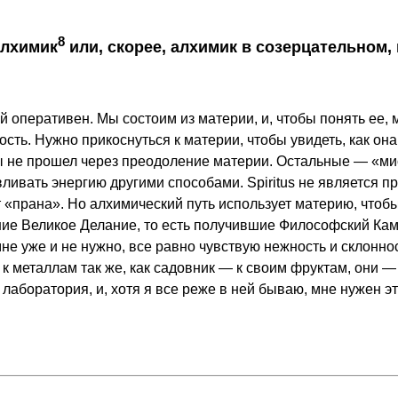
8
алхимик
или, скорее, алхимик в созерцательном
ей оперативен. Мы состоим из материи, и, чтобы понять ее,
ость. Нужно прикоснуться к материи, чтобы увидеть, как она
 не прошел через преодоление материи. Остальные — «мист
ивать энергию другими способами. Spiritus не является п
«прана». Но алхимический путь использует материю, чтобы в
ие Великое Делание, то есть получившие Философский Кам
 мне уже и не нужно, все равно чувствую нежность и склонн
 к металлам так же, как садовник — к своим фруктам, они —
лаборатория, и, хотя я все реже в ней бываю, мне нужен эт