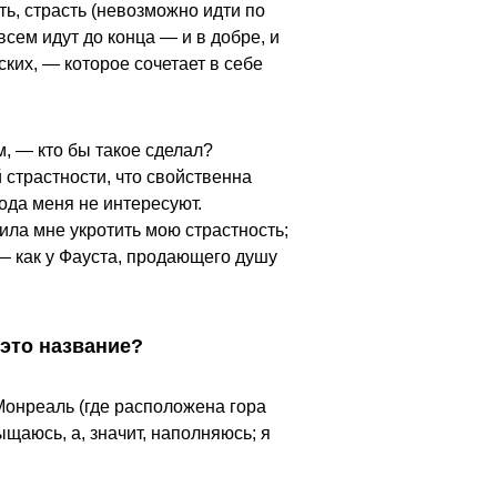
ь, страсть (невозможно идти по
всем идут до конца — и в добре, и
ских, — которое сочетает в себе
, — кто бы такое сделал?
 страстности, что свойственна
иода меня не интересуют.
ла мне укротить мою страстность;
— как у Фауста, продающего душу
 это название?
 Монреаль (где расположена гора
ыщаюсь, а, значит, наполняюсь; я