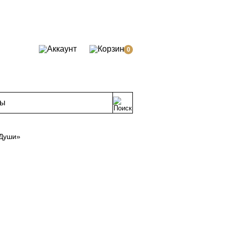
0
ты
 Души»