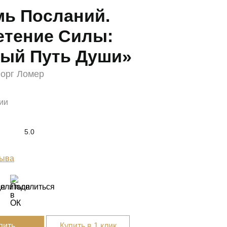
мь Посланий.
етение Силы:
ный Путь Души»
еорг Ломер
ии
5.0
ыва
пить
Купить в 1 клик