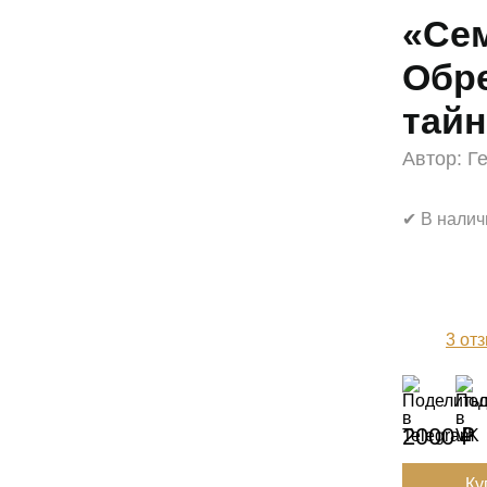
«Се
Обр
тай
Автор:
Г
✔ В налич
3
отз
2000 ₽
Ку