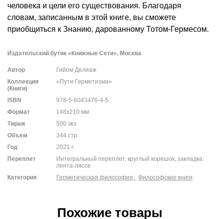
человека и цели его существования. Благодаря
словам, записанным в этой книге, вы сможете
приобщиться к Знанию, дарованному Тотом-Гермесом.
Издательский бутик «Книжные Сети», Москва
Автор
Гийом Деляаж
Коллекция
«Пути Герметизма»
(Книги)
ISBN
978-5-6043476-4-5
Формат
148х210 мм
Тираж
500 экз.
Объем
344 стр.
Год
2021 г.
Переплет
Интегральный переплет, круглый корешок, закладка:
лента-ляссе
Категория
Герметическая философия,
Философские книги
Похожие товары