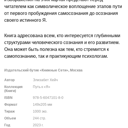
читателем как символическое воплощение этапов пути
от первого пробуждения самосознания до осознания
своего истинного Я.
Книга адресована всем, кто интересуется глубинными
структурами человеческого сознания и его развитием.
Она может быть полезна как тем, кто стремится к
самопознанию, так и практикующим психологам.
Издательский бутик «Книжные Сети», Москва
Автор
Элизабет Хейч
Коллекция
Путь к «Я»
(Книги)
ISBN
978-5-6047101-8-0
Формат
149х205 мм
Тираж
1000 экз.
Объем
244 стр.
Год
2023 г.