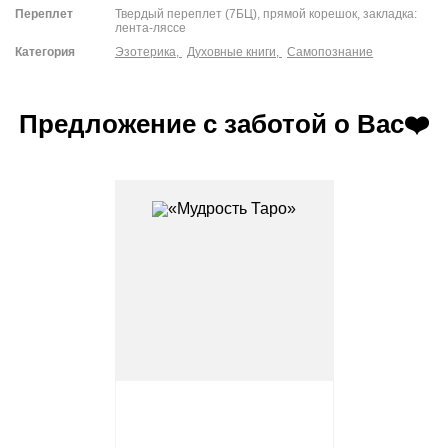
Переплет
Твердый переплет (7БЦ), прямой корешок, закладка:
лента-ляссе
Категория
Эзотерика,
Духовные книги,
Самопознание
Предложение с заботой о Вас❤️