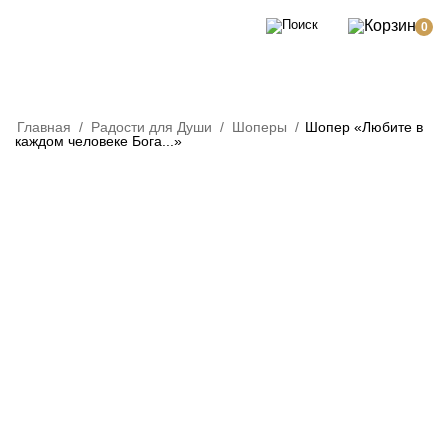
0
Главная
/
Радости для Души
/
Шоперы
/
Шопер «Любите в
каждом человеке Бога...»