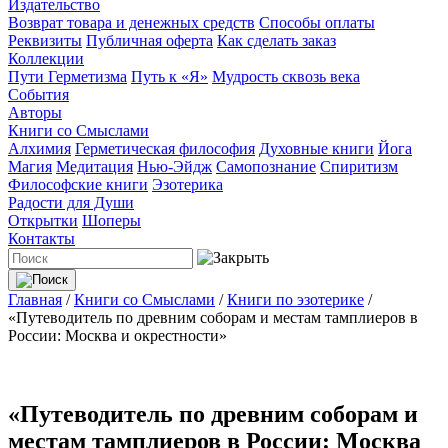
Издательство
Возврат товара и денежных средств
Способы оплаты
Реквизиты
Публичная оферта
Как сделать заказ
Коллекции
Пути Герметизма
Путь к «Я»
Мудрость сквозь века
События
Авторы
Книги со Смыслами
Алхимия
Герметическая философия
Духовные книги
Йога
Магия
Медитация
Нью-Эйдж
Самопознание
Спиритизм
Философские книги
Эзотерика
Радости для Души
Открытки
Шоперы
Контакты
Главная
/
Книги со Смыслами
/
Книги по эзотерике
/
«Путеводитель по древним соборам и местам тамплиеров в
России: Москва и окрестности»
«Путеводитель по древним соборам и
местам тамплиеров в России: Москва