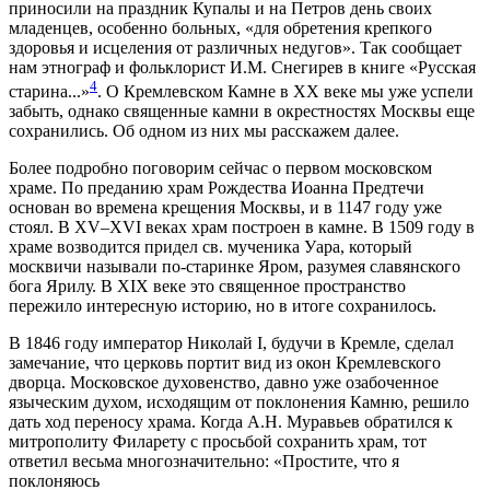
приносили на праздник Купалы и на Петров день своих
младенцев, особенно больных, «для обретения крепкого
здоровья и исцеления от различных недугов». Так сообщает
нам этнограф и фольклорист И.М. Снегирев в книге «Русская
4
старина...»
. О Кремлевском Камне в XX веке мы уже успели
забыть, однако священные камни в окрестностях Москвы еще
сохранились. Об одном из них мы расскажем далее.
Более подробно поговорим сейчас о первом московском
храме. По преданию храм Рождества Иоанна Предтечи
основан во времена крещения Москвы, и в 1147 году уже
стоял. В XV–XVI веках храм построен в камне. В 1509 году в
храме возводится придел св. мученика Уара, который
москвичи называли по-старинке Яром, разумея славянского
бога Ярилу. В XIX веке это священное пространство
пережило интересную историю, но в итоге сохранилось.
В 1846 году император Николай I, будучи в Кремле, сделал
замечание, что церковь портит вид из окон Кремлевского
дворца. Московское духовенство, давно уже озабоченное
языческим духом, исходящим от поклонения Камню, решило
дать ход переносу храма. Когда А.Н. Муравьев обратился к
митрополиту Филарету с просьбой сохранить храм, тот
ответил весьма многозначительно: «Простите, что я
поклоняюсь