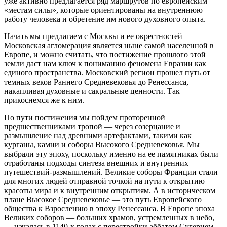
уже активно предлагается ряд маршрутов по европейским
«местам силы», которые ориентированы на внутреннюю
работу человека и обретение им нового духовного опыта.
Начать мы предлагаем с Москвы и ее окрестностей —
Московская агломерация является ныне самой населенной в
Европе, и можно считать, что постижение прошлого этой
земли даст нам ключ к пониманию феномена Евразии как
единого пространства. Московский регион прошел путь от
темных веков Раннего Средневековья до Ренессанса,
накапливая духовные и сакральные ценности. Так
прикоснемся же к ним.
По пути постижения мы пойдем проторенной
предшественниками тропой — через созерцание и
размышление над древними артефактами, такими как
курганы, камни и соборы Высокого Средневековья. Мы
выбрали эту эпоху, поскольку именно на ее памятниках были
отработаны подходы синтеза внешних и внутренних
путешествий-размышлений. Великие соборы Франции стали
для многих людей отправной точкой на пути к открытию
красоты мира и к внутренним открытиям. А в историческом
плане Высокое Средневековье — это путь Европейского
общества к Взрослению в эпоху Ренессанса. В Европе эпоха
Великих соборов — больших храмов, устремленных в небо,
— началась в 1140-х годах с перестройки аббатом Сугерием