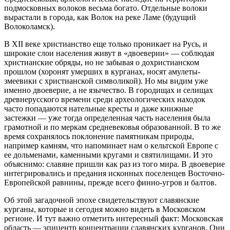
подмосковных волоков весьма богато. Отдельные волоки
вырастали в города, как Волок на реке Ламе (будущий
Волоколамск).
В XII веке христианство еще только проникает на Русь, и
широкие слои населения живут в «двоеверии» — соблюдая
христианские обряды, но не забывая о дохристианском
прошлом (хоронят умерших в курганах, носят амулеты-
змеевики с христианской символикой). Но мы видим уже
именно двоеверие, а не язычество. В городищах и селищах
древнерусского времени среди археологических находок
часто попадаются нательные кресты и даже книжные
застежки — уже тогда определенная часть населения была
грамотной и по меркам средневековья образованной. В то же
время сохранялось поклонение памятникам природы,
например камням, что напоминает нам о кельтской Европе с
ее дольменами, каменными кругами и святилищами. И это
объяснимо: славяне пришли как раз из того мира. В двоеверие
интегрировались и предания исконных поселенцев Восточно-
Европейской равнины, прежде всего финно-угров и балтов.
Об этой загадочной эпохе свидетельствуют славянские
курганы, которые и сегодня можно видеть в Московском
регионе. И тут важно отметить интересный факт: Московская
область — эпицентр концентрации славянских курганов. Они