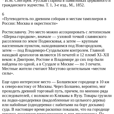
И.М. Снегирев. Русская старина в памятниках церковного и
гражданского зодчества. Т. 1, 3-е изд., М., 1852.
6
«Путеводитель по древним соборам и местам тамплиеров в
России: Москва и окрестности»
Ростиславичу. Это место можно ассоциировать с летописным
«Шерна-городком», вначале — узловой точкой славянского
расселения по земле Подмосковья, а затем — крупным
населенным пунктом, находившимся под Новгородским,
затем — под Владимиро-Суздальским контролем. Главной
находкой археологов являются 16 печатей и 12 пломб XI–XII
веков: в Дмитрове, Ростове и Владимире до сих пор были
найдены по одной, а в Суздале и Москве — по 3 печати.
Местные жители считают Могутово целительным «местом
силы».
Еще одно интересное место — Болшевское городище в 10 км
к северо-востоку от Москвы. Через Болшево, вероятно, мог
проходить древний торговый путь, причем, по мнению ряда
исследователей, с волоком из Клязьмы в Яузу. Товары грузили
на лодки-однодеревки (выдолбленные из цельного дерева)
или набойные (однодеревки с набитыми на борт досками)
суда. В настоящее время раскопки показали, что на городище
имелись поселения ремесленников и дом дружинника. По