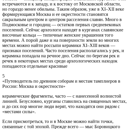
встречаются и к западу, и к востоку от Московской области,
но гораздо менее обильны. Таким образом, уже в XI–XII веке
формирующаяся Москва и ее окрестности становятся
сакральным центром и центром расселения славян. Много в
Подмосковье и городищ — остатков первых средневековых
поселений. Сейчас археологи находят в курганах славянские
височные кольца — типичные женские украшения того
времени. А порой даже и на поверхности земли во многих
местах можно найти россыпи керамики XI–XIII веков —
признаки поселений. Часто поселения располагались у рек, и
керамика попадала на речное дно. Сейчас по берегам рек и
речек в некоторых местах среди археологических находок
попадаются отдельные красивые
5
«Путеводитель по древним соборам и местам тамплиеров в
России: Москва и окрестности»
керамические фрагменты, часто — с нанесенной волнистой
линией. Безусловно, курганы ставились на священных местах,
и до сих пор многие люди верят, что находятся они рядом с
«местами силы».
Если присмотреться, то и в Москве можно найти точки,
связанные с той эпохой. Прежде всего — мыс Боровицкого