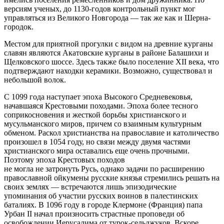
версиям ученых, до 1130-годов контрольный пункт мог
управляться из Великого Новгорода — так же как и Шерна-
городок.
Местом для приятной прогулки с видом на древние курганы
славян являются Акатовские курганы в районе Балашихи и
Щелковского шоссе. Здесь также было поселение XII века, что
подтверждают находки керамики. Возможно, существовал и
небольшой волок.
С 1099 года наступает эпоха Высокого Средневековья,
начавшаяся Крестовыми походами. Эпоха более тесного
соприкосновения и жесткой борьбы христианского и
мусульманского миров, причем со взаимным культурным
обменом. Раскол христианства на православие и католичество
произошел в 1054 году, но связи между двумя частями
христианского мира оставались еще очень прочными.
Поэтому эпоха Крестовых походов
не могла не затронуть Русь, однако задачи по расширению
православной ойкумены русские князья стремились решать на
своих землях — встречаются лишь эпизодические
упоминания об участии русских воинов в палестинских
баталиях. В 1096 году в городе Клермоне (Франция) папа
Урбан II начал произносить страстные проповеди об
освобождении Иерусалима от турок-сельджуков. Вскоре