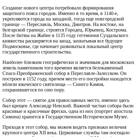
Создание нового центра потребовало формирования
защитного пояса городов. Именно в то время, в 1140-е,
укрепляются города на западной, тогда еще новгородской
границе — Переславль, Москва, Дмитров. На востоке, на
булгарской границе, строятся Городец, Юрьевец, Кострома.
После битвы на Жабне в 1135 году гегемония Суздальского
княжества расширяется на запад, захватывая все будущее
Подмосковье, где начинает развиваться локальный центр
государственного строительства.
Наиболее близким географически и значимым для московских
земель памятником того времени является белокаменный
Спасо-Преображенский собор в Переславле-Залесском. Он
построен в 1152 году, причем место его постройки находится
вблизи языческого святилища — Синего Камня,
сохранившегося по сию пору.
Собор этот — святое для православных место, именно здесь
был крещен Александр Невский. Важной частью собора были
красивые и красочные фрески, одна из них (портрет апостола
Симона) хранится в Государственном Историческом Музее.
Приходя в этот собор, мы можем видеть признаки величия
крупного центра XII века. Церковные службы там посещало