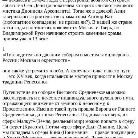
аббатства Сен-Дени (основателем которого считают великого
мистика Дионисия Ареопагита). Тогда же в далекой Азии
завершилось строительство храма-горы Ангкор-Ват
(любопытное совпадение, не правда ли?). В нашей же стране
в эти годы в летописях появляются Москва и Тверь, во
Владимирской Руси начинают строить каменные храмы,
причем уже в 13 веке
1
«Путеводитель по древним соборам и местам тамплиеров в
России: Москва и окрестности»
они также устремятся в небо. А конечная точка нашего пути
— это XV век, когда итальянские мастера приносят в Москву
традиции Ренессанса.
Путешествие по соборам Высокого Средневековья можно
рассматривать и в качестве индивидуального духовного пути,
отражающего движение от земного к небесному, к
Просветлению. Именно такой путь прошла Европа от Раннего
Средневековья до эпохи Ренессанса. Поднимаясь вверх, из
1
сферы Малкут
(Земля, реальный мир) можно попасть в сферу
Ти ферет (Красота). Потом через сферу Даат (Знание, Цель)
мы попадаем в сферы Бина (Понимание — правое полушарие)
и Хохмá (Мудрость — левое полушарие). Далее нас ждет