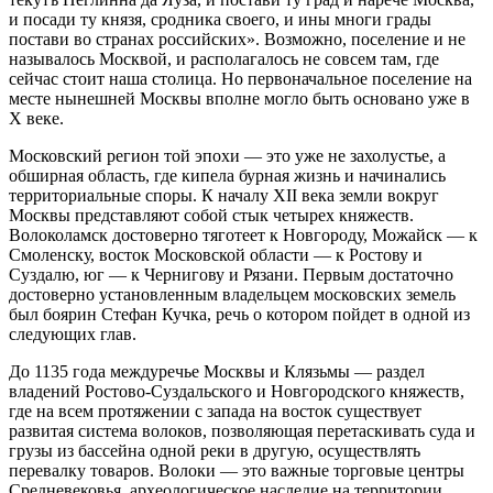
и посади ту князя, сродника своего, и ины многи грады
постави во странах российских». Возможно, поселение и не
называлось Москвой, и располагалось не совсем там, где
сейчас стоит наша столица. Но первоначальное поселение на
месте нынешней Москвы вполне могло быть основано уже в
X веке.
Московский регион той эпохи — это уже не захолустье, а
обширная область, где кипела бурная жизнь и начинались
территориальные споры. К началу XII века земли вокруг
Москвы представляют собой стык четырех княжеств.
Волоколамск достоверно тяготеет к Новгороду, Можайск — к
Смоленску, восток Московской области — к Ростову и
Суздалю, юг — к Чернигову и Рязани. Первым достаточно
достоверно установленным владельцем московских земель
был боярин Стефан Кучка, речь о котором пойдет в одной из
следующих глав.
До 1135 года междуречье Москвы и Клязьмы — раздел
владений Ростово-Суздальского и Новгородского княжеств,
где на всем протяжении с запада на восток существует
развитая система волоков, позволяющая перетаскивать суда и
грузы из бассейна одной реки в другую, осуществлять
перевалку товаров. Волоки — это важные торговые центры
Средневековья, археологическое наследие на территории