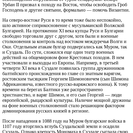
Урбан II призвал к походу на Восток, чтобы освободить Гроб
Господень и другие святыни, формально — помочь Византии.
На северо-востоке Руси в то время тоже было неспокойно,
шло активное соприкосновение с мусульманской Волжской
Булгарией. На протяжении XI века купцы Руси и Булгарии
свободно торговали друг с другом, хотя были и военные
столкновения за контроль над востоком междуречья Волги и
Оки. Отдельным атакам булгар подвергались как Муром, так
и Суздаль. По сути, сложился еще один театр военных
действий на общемировом фоне Крестовых походов. В нем
участвовали и выходцы из Европы. Например, в третьей
четверти XI века в Суздале появилась группа дружинников
балтийского происхождения во главе со знатным варягом,
ростовским тысяцким Георгием Шимоновичем (сын Шимона
Африкановича, известного русско-варяжского воина). К тому
времени на берегах Балтики уже распространено
христианство, и варяг Шимон, и его сын Георгий — люди
европейской, рыцарской культуры. Наличие мощной дружины
на фоне военных столкновений стало решающим фактором
доминирования русских князей в регионе.
После нападения в 1088 году на Муром булгарские войска в
1107 году вторглись вглубь Суздальской земли и осадили
Суздаль. Однако крепость Мономаха в Суздале сыграла свою