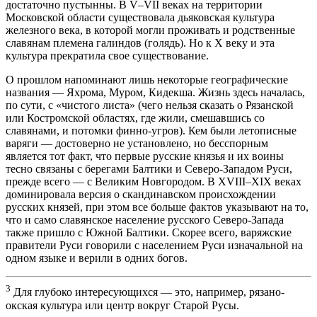
достаточно пустынны. В V–VII веках на территории
Московской области существовала дьяковская культура
железного века, в которой могли проживать и родственные
славянам племена галиндов (голядь). Но к X веку и эта
культура прекратила свое существование.
О прошлом напоминают лишь некоторые географические
названия — Яхрома, Муром, Кидекша. Жизнь здесь началась,
по сути, с «чистого листа» (чего нельзя сказать о Рязанской
или Костромской областях, где жили, смешавшись со
славянами, и потомки финно-угров). Кем были летописные
варяги — достоверно не установлено, но бесспорным
является тот факт, что первые русские князья и их воины
тесно связаны с берегами Балтики и Северо-Западом Руси,
прежде всего — с Великим Новгородом. В XVIII–XIX веках
доминировала версия о скандинавском происхождении
русских князей, при этом все больше фактов указывают на то,
что и само славянское население русского Северо-Запада
также пришло с Южной Балтики. Скорее всего, варяжские
правители Руси говорили с населением Руси изначальной на
одном языке и верили в одних богов.
3
Для глубоко интересующихся — это, например, рязано-
окская культура или центр вокруг Старой Русы.