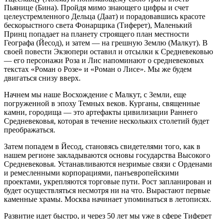
Пьянице (Бина). Пройдя мимо знающего цифры и счет
целеустремленного Дельца (Даат) и порадовавшись красоте
бескорыстного света Фонарщика (Тиферет), Маленький
Принц попадает на планету строящего план местности
Географа (Йесод), и затем — на грешную Землю (Малкут). В
своей повести Экзюпери оставил и отсылки к Средневековью
— его персонажи Роза и Лис напоминают о средневековых
текстах «Роман о Розе» и «Роман о Лисе». Мы же будем
двигаться снизу вверх.
Начнем мы наше Восхождение с Малкут, с Земли, еще
погруженной в эпоху Темных веков. Курганы, священные
камни, городища — это артефакты цивилизации Раннего
Средневековья, которая в течение нескольких столетий будет
преображаться.
Затем попадем в Йесод, становясь свидетелями того, как в
нашем регионе закладываются основы государства Высокого
Средневековья. Устанавливаются незримые связи с Орденами
и ремесленными корпорациями, панъевропейскими
проектами, укрепляются торговые пути. Рост запланирован и
будет осуществляться несмотря ни на что. Вырастают первые
каменные храмы. Москва начинает упоминаться в летописях.
Развитие идет быстро, и через 50 лет мы уже в сфере Тиферет