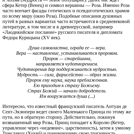
сфера Кетер (Венец) и символ вершины — Роза. Именно Роза
часто венчает фасады готических и псевдоготических храмов
по всему миру (окно Роза). Подобные описания духовных
путей в разных вариантах часто встречаются в средневековой
литературе, в том числе и в древнерусской, например
«Лаодикийское послание» русского писателя и дипломата
Федора Курицына (XV век).
Душа самовластна, ограда ее — вера.
Вера — наставление, устанавливается пророком.
Пророк — старейшина,
направляется чудотворением.
Чудотворения дар поддерживается мудростью.
Мудрость — сила, фарисейство — образ жизни.
Пророк ему наука, наука преблаженная.
Ею приходим к страху Божьему.
Страх Божий — начало добродетели.
Им вооружается душа (...)
Интересно, что известный французский писатель Антуан де
Сент-Экзюпери ведет своего Маленького Принца по этому же
пути, но в обратную сторону. Действительно, покинув
возвышенный мир Розы, Принц попадает к Королю (Кетер,
управление через «недеяние», царственность), затем к умному
Тщеславцу (Хохмá) и понимающему свою трагичность