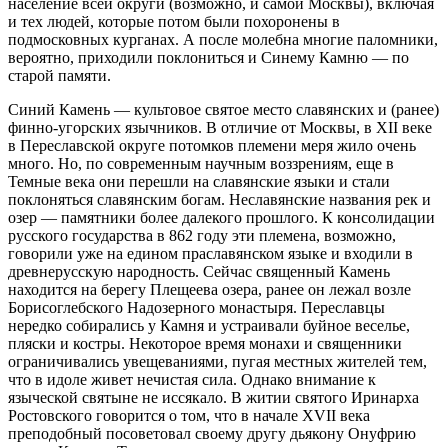
население всей округи (возможно, и самой Москвы), включая
и тех людей, которые потом были похоронены в
подмосковных курганах. А после молебна многие паломники,
вероятно, приходили поклониться и Синему Камню — по
старой памяти.
Синий Камень — культовое святое место славянских и (ранее)
финно-угорских язычников. В отличие от Москвы, в XII веке
в Переславской округе потомков племени меря жило очень
много. Но, по современным научным воззрениям, еще в
Темные века они перешли на славянские языки и стали
поклоняться славянским богам. Неславянские названия рек и
озер — памятники более далекого прошлого. К консолидации
русского государства в 862 году эти племена, возможно,
говорили уже на едином праславянском языке и входили в
древнерусскую народность. Сейчас священный Камень
находится на берегу Плещеева озера, ранее он лежал возле
Борисоглебского Надозерного монастыря. Переславцы
нередко собирались у Камня и устраивали буйное веселье,
пляски и костры. Некоторое время монахи и священники
ограничивались увещеваниями, пугая местных жителей тем,
что в идоле живет нечистая сила. Однако внимание к
языческой святыне не иссякало. В житии святого Иринарха
Ростовского говорится о том, что в начале XVII века
преподобный посоветовал своему другу дьякону Онуфрию