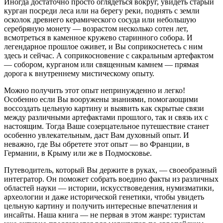
Иногда достаточно просто оглядеться вокруг, увидеть старый
курган посреди леса или на берегу реки, поднять с земли
осколок древнего керамического сосуда или небольшую
серебряную монету — возрастом несколько сотен лет,
всмотреться в каменное кружево старинного собора. И
легендарное прошлое оживет, и Вы соприкоснетесь с ним
здесь и сейчас. А соприкосновение с сакральным артефактом
— собором, курганом или священным камнем — прямая
дорога к внутреннему мистическому опыту.
Можно получить этот опыт непринужденно и легко!
Особенно если Вы вооружены знаниями, помогающими
воссоздать цельную картину и выявить как скрытые связи
между различными артефактами прошлого, так и связь их с
настоящим. Тогда Ваше созерцательное путешествие станет
особенно увлекательным, даст Вам духовный опыт. И
неважно, где Вы обретете этот опыт — во Франции, в
Германии, в Крыму или же в Подмосковье.
Путеводитель, который Вы держите в руках, — своеобразный
интегратор. Он поможет собрать воедино факты из различных
областей науки — истории, искусствоведения, нумизматики,
археологии и даже исторической генетики, чтобы увидеть
цельную картину и получить интересные впечатления и
инсайты. Наша книга — не первая в этом жанре: туристам