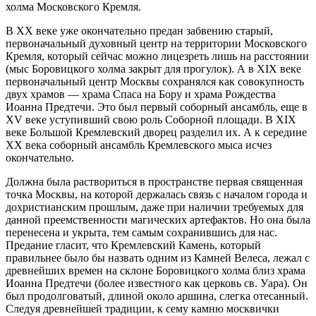
холма Московского Кремля.
В XX веке уже окончательно предан забвению старый,
первоначальный духовный центр на территории Московского
Кремля, который сейчас можно лицезреть лишь на расстоянии
(мыс Боровицкого холма закрыт для прогулок). А в XIX веке
первоначальный центр Москвы сохранялся как совокупность
двух храмов — храма Спаса на Бору и храма Рождества
Иоанна Предтечи. Это был первый соборный ансамбль, еще в
XV веке уступивший свою роль Соборной площади. В XIX
веке Большой Кремлевский дворец разделил их. А к середине
XX века соборный ансамбль Кремлевского мыса исчез
окончательно.
Должна была раствориться в пространстве первая священная
точка Москвы, на которой держалась связь с началом города и
дохристианским прошлым, даже при наличии требуемых для
данной преемственности магических артефактов. Но она была
перенесена и укрыта, тем самым сохранившись для нас.
Предание гласит, что Кремлевский Камень, который
правильнее было бы назвать одним из Камней Велеса, лежал с
древнейших времен на склоне Боровицкого холма близ храма
Иоанна Предтечи (более известного как церковь св. Уара). Он
был продолговатый, длиной около аршина, слегка отесанный.
Следуя древнейшей традиции, к сему камню москвички