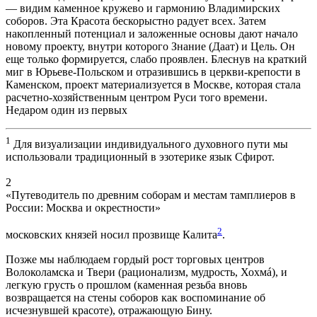
— видим каменное кружево и гармонию Владимирских
соборов. Эта Красота бескорыстно радует всех. Затем
накопленный потенциал и заложенные основы дают начало
новому проекту, внутри которого Знание (Даат) и Цель. Он
еще только формируется, слабо проявлен. Блеснув на краткий
миг в Юрьеве-Польском и отразившись в церкви-крепости в
Каменском, проект материализуется в Москве, которая стала
расчетно-хозяйственным центром Руси того времени.
Недаром один из первых
1
Для визуализации индивидуального духовного пути мы
использовали традиционный в эзотерике язык Сфирот.
2
«Путеводитель по древним соборам и местам тамплиеров в
России: Москва и окрестности»
2
московских князей носил прозвище Калита
.
Позже мы наблюдаем гордый рост торговых центров
Волоколамска и Твери (рационализм, мудрость, Хохмá), и
легкую грусть о прошлом (каменная резьба вновь
возвращается на стены соборов как воспоминание об
исчезнувшей красоте), отражающую Бину.