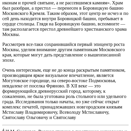
иконам и прочей святыне, а не рассевшимся камням». Храм
был разобран, а престол — перенесен в Боровицкую башню
Московского Кремля. Таким образом, этот центр не исчез и по
сей день находится внутри Боровицкой башни, пребывает в
сердце столицы. Глядя на Боровицкую башню, вспомните —
там располагается престол древнейшего христианского храма
Москвы.
Рассмотрев все-таки сохранившийся первый эпицентр роста
Москвы, уделим внимание другим памятникам Московского
края, которые могут дать представление о вышеописанной
эпохе.
Очень интересным, еще не до конца раскрытым памятником,
производящим яркое визуальное впечатление, является
Могутовское городище, на северо-востоке Подмосковья,
невдалеке от поселка Фряново. В XII веке — это
формирующийся древнерусский город, которому, к
сожалению, не была уготована роль стольного или удельного
града. Исследования только начаты, но уже сейчас открыт
комплекс печатей, принадлежавших новгородским князьям
Мстиславу Владимировичу, Всеволоду Мстиславичу,
Святославу Ольговичу и Святославу
4