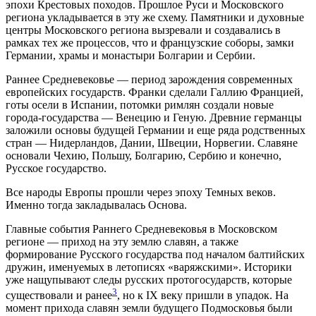
эпохи Крестовых походов. Прошлое Руси и Московского
региона укладывается в эту же схему. Памятники и духовные
центры Московского региона вызревали и создавались в
рамках тех же процессов, что и французские соборы, замки
Германии, храмы и монастыри Болгарии и Сербии.
Раннее Средневековье — период зарождения современных
европейских государств. Франки сделали Галлию Францией,
готы осели в Испании, потомки римлян создали новые
города-государства — Венецию и Геную. Древние германцы
заложили основы будущей Германии и еще ряда родственных
стран — Нидерландов, Дании, Швеции, Норвегии. Славяне
основали Чехию, Польшу, Болгарию, Сербию и конечно,
Русское государство.
Все народы Европы прошли через эпоху Темных веков.
Именно тогда закладывалась Основа.
Главные события Раннего Средневековья в Московском
регионе — приход на эту землю славян, а также
формирование Русского государства под началом балтийских
дружин, именуемых в летописях «варяжскими». Историки
уже нащупывают следы русских протогосударств, которые
3
существовали и ранее
, но к IX веку пришли в упадок. На
момент прихода славян земли будущего Подмосковья были