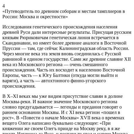
4
«Путеводитель по древним соборам и местам тамплиеров в
России: Москва и окрестности»
Исследования генетического происхождения населения
древней Руси дали интересные результаты. Присущая русским
князьям Рюриковичам генетическая линия встречается в
Скандинавии, но имеет более древние аналоги в Восточной
Пруссии — там, где сейчас Калининградская область России.
Через многие века эта земля вновь соединилась с Русской
равниной в едином государстве. Сами же древние славяне XII
века из Московского региона — очень смешанного
происхождения. Часть их восходит к населению Восточной
Европы, часть — к Югу Балтики (откуда могли выйти и
варяги), а часть — автохтонного финно-угорского
происхождения.
В X–XI веках мы уже видим присутствие славян в долине
Москвы-реки. И важное значение Московского региона
словно предугадывается — легенды и предания говорят о
раннем основании Москвы. И с XI века регион «пошел в
рост». В «Повести о начале Москвы» XVII века о временах
вещего Олега написано буквально следующее: «При
княжении же своем Олегъ прииде на Москву реку, в я же
текутъ Неглинна да Яуза, и постави ту град и нарече Москва,