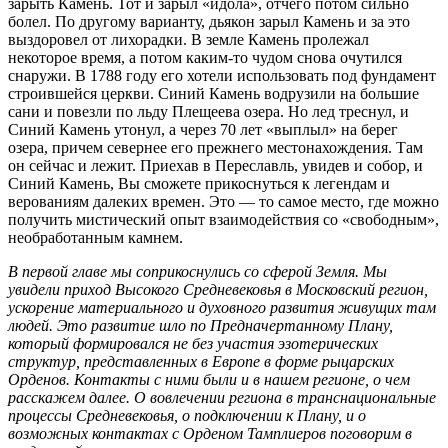
зарыть Камень. Тот и зарыл «идола», отчего потом сильно
болел. По другому варианту, дьякон зарыл Камень и за это
выздоровел от лихорадки. В земле Камень пролежал
некоторое время, а потом каким-то чудом снова очутился
снаружи. В 1788 году его хотели использовать под фундамент
строившейся церкви. Синий Камень водрузили на большие
сани и повезли по льду Плещеева озера. Но лед треснул, и
Синий Камень утонул, а через 70 лет «выплыл» на берег
озера, причем севернее его прежнего местонахождения. Там
он сейчас и лежит. Приехав в Переславль, увидев и собор, и
Синий Камень, Вы сможете прикоснуться к легендам и
верованиям далеких времен. Это — то самое место, где можно
получить мистический опыт взаимодействия со «свободным»,
необработанным камнем.
В первой главе мы соприкоснулись со сферой Земля. Мы
увидели приход Высокого Средневековья в Московский регион,
ускорение материального и духовного развития живущих там
людей. Это развитие шло по Предначертанному Плану,
который формировался не без участия эзотерических
структур, представленных в Европе в форме рыцарских
Орденов. Контакты с ними были и в нашем регионе, о чем
расскажем далее. О вовлечении региона в транснациональные
процессы Средневековья, о подключении к Плану, и о
возможных контактах с Орденом Тамплиеров поговорим в