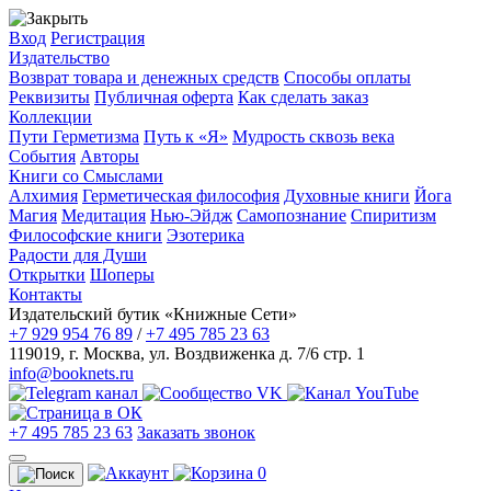
Вход
Регистрация
Издательство
Возврат товара и денежных средств
Способы оплаты
Реквизиты
Публичная оферта
Как сделать заказ
Коллекции
Пути Герметизма
Путь к «Я»
Мудрость сквозь века
События
Авторы
Книги со Смыслами
Алхимия
Герметическая философия
Духовные книги
Йога
Магия
Медитация
Нью-Эйдж
Самопознание
Спиритизм
Философские книги
Эзотерика
Радости для Души
Открытки
Шоперы
Контакты
Издательский бутик «Книжные Сети»
+7 929 954 76 89
/
+7 495 785 23 63
119019
,
г. Москва
,
ул. Воздвиженка д. 7/6 стр. 1
info@booknets.ru
+7 495 785 23 63
Заказать звонок
0