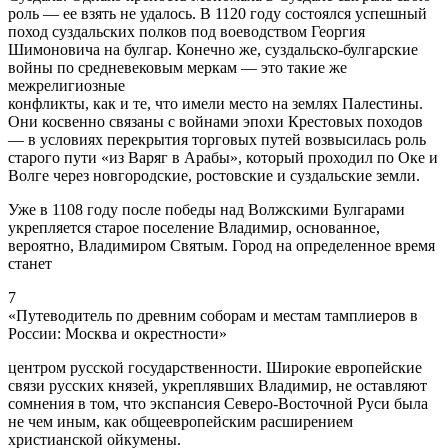
роль — ее взять не удалось. В 1120 году состоялся успешный
поход суздальских полков под воеводством Георгия
Шимоновича на булгар. Конечно же, суздальско-булгарские
войны по средневековым меркам — это такие же
межрелигиозные
конфликты, как и те, что имели место на землях Палестины.
Они косвенно связаны с войнами эпохи Крестовых походов
— в условиях перекрытия торговых путей возвысилась роль
старого пути «из Варяг в Арабы», который проходил по Оке и
Волге через новгородские, ростовские и суздальские земли.
Уже в 1108 году после победы над Волжскими Булгарами
укрепляется старое поселение Владимир, основанное,
вероятно, Владимиром Святым. Город на определенное время
станет
7
«Путеводитель по древним соборам и местам тамплиеров в
России: Москва и окрестности»
центром русской государственности. Широкие европейские
связи русских князей, укреплявших Владимир, не оставляют
сомнения в том, что экспансия Северо-Восточной Руси была
не чем иным, как общеевропейским расширением
христианской ойкумены.