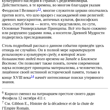
культурного наследия в странах Средиземноморья.
Действительно, в те времена, во многом благодаря указам
13
Феодосия I Великого
, многие служители церкви ополчались
против всего, что шло вразрез с насаждаемой ими религией:
древних манускриптов, античных культов, философских
школ, статуй богов — всего, что представляло, по сути,
Основные Универсальные Принципы. Всё это было сожжено
или разрушено ударами лома, а носители Древней Мудрости
подверглись преследованиям.
Столь подробный рассказ о данном событии приведён здесь
отнюдь не случайно. Он в полной мере
характеризует
религиозную и культурную среду, в которой жило
большинство людей того времени на Западе и Ближнем
Востоке
. Он позволяет также понять, почем современная
наука исповедует принципы материализма, а человечество,
лишённое своей истинной исторической памяти, только в
14
конце XVIII века
начнёт интенсивные поиски утерянного
знания.
6
Кирилл сменил на патриаршем престоле своего дядю
Феофила 12 октября 411 г.
7
См. Gibbon E., Histoire de la décadence et de la chute de
l’Empire Romain.