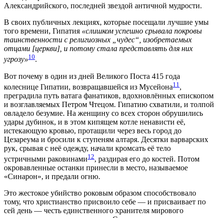
Александрийского, последней звездой античной мудрости.
В своих публичных лекциях, которые посещали лучшие умы
того времени, Гипатия
«слишком успешно срывала покровы
таинственности с религиозных „чудес“, изобретаемых
отцами [церкви], и потому стала представлять для них
10
угрозу»
.
Вот почему в один из дней Великого Поста 415 года
11
колеснице Гипатии, возвращавшейся из Мусейона
,
преградила путь ватага фанатиков, вдохновлённых епископом
и возглавляемых Петром Чтецом. Гипатию схватили, и толпой
овладело безумие. На женщину со всех сторон обрушились
удары дубинок, и в этом кипящем котле ненависти её,
истекающую кровью, протащили через весь город до
Цезареума и бросили к ступеням алтаря. Десятки варварских
рук, срывая с неё одежду, начали кромсать её тело
12
устричными раковинами
, раздирая его до костей. Потом
окровавленные останки принесли в место, называемое
«Синарон», и предали огню.
Это жестокое убийство роковым образом способствовало
тому, что христианство присвоило себе — и присваивает по
сей день — честь единственного хранителя мирового