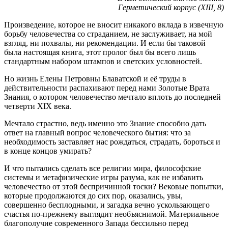
Герметический корпус (XIII, 8)
Произведение, которое не вносит никакого вклада в извечную
борьбу человечества со страданием, не заслуживает, на мой
взгляд, ни похвалы, ни рекомендации. И если бы таковой
была настоящая книга, этот пролог был бы всего лишь
стандартным набором штампов и светских условностей.
Но жизнь Елены Петровны Блаватской и её труды в
действительности распахивают перед нами Золотые Врата
Знания, о котором человечество мечтало вплоть до последней
четверти XIX века.
Мечтало страстно, ведь именно это Знание способно дать
ответ на главный вопрос человеческого бытия: что за
необходимость заставляет нас рождаться, страдать, бороться и
в конце концов умирать?
И что пытались сделать все религии мира, философские
системы и метафизические игры разума, как не избавить
человечество от этой беспричинной тоски? Вековые попытки,
которые продолжаются до сих пор, оказались, увы,
совершенно бесплодными, и загадка вечно ускользающего
счастья по-прежнему выглядит необъяснимой. Материальное
благополучие современного Запада бессильно перед