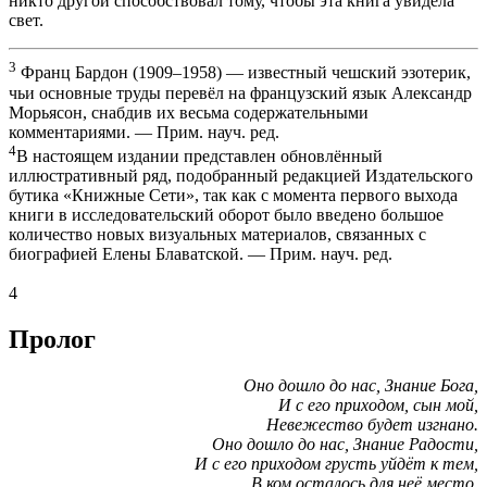
никто другой способствовал тому, чтобы эта книга увидела
свет.
3
Франц Бардон (1909–1958) — известный чешский эзотерик,
чьи основные труды перевёл на французский язык Александр
Морьясон, снабдив их весьма содержательными
комментариями. — Прим. науч. ред.
4
В настоящем издании представлен обновлённый
иллюстративный ряд, подобранный редакцией Издательского
бутика «Книжные Сети», так как с момента первого выхода
книги в исследовательский оборот было введено большое
количество новых визуальных материалов, связанных с
биографией Елены Блаватской. — Прим. науч. ред.
4
Пролог
Оно дошло до нас, Знание Бога,
И с его приходом, сын мой,
Невежество будет изгнано.
Оно дошло до нас, Знание Радости,
И с его приходом грусть уйдёт к тем,
В ком осталось для неё место.