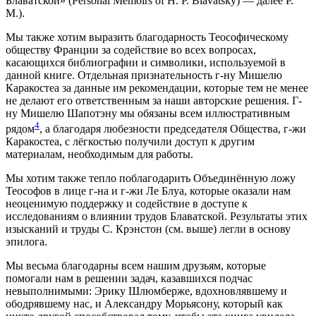
Блаватской» (Personal Memoirs of H. P. Blavatsky) — далее P.
М.).
Мы также хотим выразить благодарность Теософическому
обществу Франции за содействие во всех вопросах,
касающихся библиографии и символики, используемой в
данной книге. Отдельная признательность г-ну Мишелю
Каракостеа за данные им рекомендации, которые тем не менее
не делают его ответственным за наши авторские решения. Г-
ну Мишелю Шапотэну мы обязаны всем иллюстративным
4
рядом
, а благодаря любезности председателя Общества, г-жи
Каракостеа, с лёгкостью получили доступ к другим
материалам, необходимым для работы.
Мы хотим также тепло поблагодарить Объединённую ложу
Теософов в лице г-на и г-жи Ле Блуа, которые оказали нам
неоценимую поддержку и содействие в доступе к
исследованиям о влиянии трудов Блаватской. Результаты этих
изысканий и труды С. Крэнстон (см. выше) легли в основу
эпилога.
Мы весьма благодарны всем нашим друзьям, которые
помогали нам в решении задач, казавшихся подчас
невыполнимыми: Эрику Шлюмберже, вдохновлявшему и
ободрявшему нас, и Александру Морьясону, который как