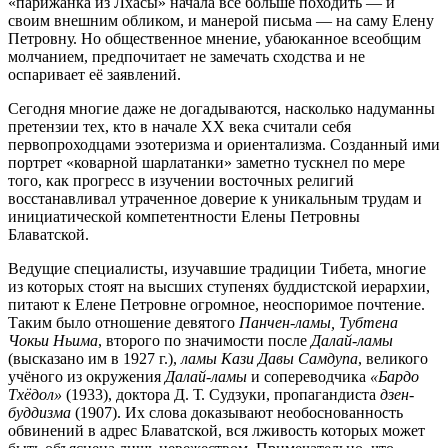
«парижанка из Лхасы» начала всё больше походить — и
своим внешним обликом, и манерой письма — на саму Елену
Петровну. Но общественное мнение, убаюканное всеобщим
молчанием, предпочитает не замечать сходства и не
оспаривает её заявлений.
Сегодня многие даже не догадываются, насколько надуманны
претензии тех, кто в начале XX века считали себя
первопроходцами эзотеризма и ориентализма. Созданный ими
портрет «коварной шарлатанки» заметно тускнел по мере
того, как прогресс в изучении восточных религий
восстанавливал утраченное доверие к уникальным трудам и
инициатической компетентности Елены Петровны
Блаватской.
Ведущие специалисты, изучавшие традиции Тибета, многие
из которых стоят на высших ступенях буддистской иерархии,
питают к Елене Петровне огромное, неоспоримое почтение.
Таким было отношение девятого
Панчен-ламы, Тубтена
Чокьи Ньима
, второго по значимости после
Далай-ламы
(высказано им в 1927 г.),
ламы Кази Давы Самдупа
, великого
учёного из окружения
Далай-ламы
и сопереводчика
«Бардо
Тхёдол»
(1933), доктора Д. Т. Судзуки, пропагандиста
дзен-
буддизма
(1907). Их слова доказывают необоснованность
обвинений в адрес Блаватской, вся лживость которых может