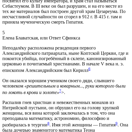
посвятил его культу императора, и храм стал называться
Себастеумом. В III веке он был разрушен, и на его месте из
тех же материалов был построен другой храм Цезареума. По
несчастливой случайности он сгорел в 912 г. В 415 г. там и
приняла мученическую смерть Гипатия.
5
Елена Блаватская, или Ответ Сфинкса
Неподалёку расположена резиденция первого
Александрийского патриархата, ныне Коптской Церкви, где и
покоится убийца, погребённый в склепе, канонизированный
церковью и почитаемый христианами. В начале V века н. э.
6
епископом Александрийским был Кирилл
Он оказался хорошим учеником своего дяди, слывшего
человеком
«решительным и коварным..., руки которого были
7
по локоть в крови и золоте»
>.
Распалив гнев христиан и невежественных монахов из
Нитрийской пустыни, он обрушил его на голову хрупкой
женщины, вся вина которой заключалась в том, что она
преподавала математику, астрономию, философию и
8
9
разбиралась в теургии
. Имя этой женщины — Гипатия
. Она
была дочерью знаменитого математика Теона