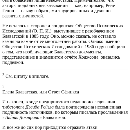
быть объяснена лишь невежеством. Примечательно, что
авторы подобных высказываний — как, например, Рене
Генон — слывут образцами эрудированных и духовно
развитых личностей.
Не осталось в стороне и лондонское Общество Психических
Исследований (О. П. И.), выступившее с разоблачением
Блаватской в 1885 году. Оно, можно сказать, не оставило
камня на камне от её многолетней работы. Однако именно
Общество Психических Исследований в 1986 году сообщило
о том, что изобличающие Блаватскую документы,
представленные в знаменитом отчёте Ходжсона, оказались
подделкой.
2
См. цитату в эпилоге.
2
Елена Блаватская, или Ответ Сфинкса
И наконец, в ходе предпринятого недавно исследования
тибетолога
Дэвида Рейгла
была подтверждена несомненная
подлинность источников, по которым писалась прославленная
«Тайная Доктрина»
Блаватской.
И всё же до сих пор приходится отражать атаки