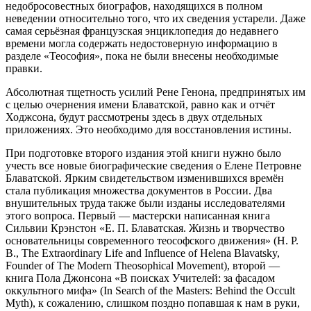
недобросовестных биографов, находящихся в полном
неведении относительно того, что их сведения устарели. Даже
самая серьёзная французская энциклопедия до недавнего
времени могла содержать недостоверную информацию в
разделе «Теософия», пока не были внесены необходимые
правки.
Абсолютная тщетность усилий Рене Генона, предпринятых им
с целью очернения имени Блаватской, равно как и отчёт
Ходжсона, будут рассмотрены здесь в двух отдельных
приложениях. Это необходимо для восстановления истины.
При подготовке второго издания этой книги нужно было
учесть все новые биографические сведения о Елене Петровне
Блаватской. Ярким свидетельством изменившихся времён
стала публикация множества документов в России. Два
внушительных труда также были изданы исследователями
этого вопроса. Первый — мастерски написанная книга
Сильвии Крэнстон «Е. П. Блаватская. Жизнь и творчество
основательницы современного теософского движения» (H. P.
B., The Extraordinary Life and Influence of Helena Blavatsky,
Founder of The Modern Theosophical Movement), второй —
книга Пола Джонсона «В поисках Учителей: за фасадом
оккультного мифа» (In Search of the Masters: Behind the Occult
Myth), к сожалению, слишком поздно попавшая к нам в руки,