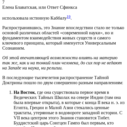
7
Елена Блаватская, или Ответ Сфинкса
19
использовала истинную Каббалу
.
Распространившись, это Знание впоследствии стало не только
основой различных областей «современной науки», но и
фундаментом взаимодействия живых существ и самого
ключевого принципа, который именуется Универсальным
Сознанием.
Об этой впечатляющей возможности влиять на материю
так же, как и на тонкий план человека, до сих пор не ведают
на Западе ни наука, ни религии.
В последующие тысячелетия распространение Тайной
Доктрины пошло по двум совершенно разным направлениям:
На Восток
, где она существовала первое время в
Ведических Тайных Школах на севере Индии (там она
была впервые открыта), в которые с конца II века н. э. из
Египта, Греции и Малой Азии стекались ценные
трактаты, утерянные в водовороте западной истории. С
VII века центром этого Знания становится Тибет.
Буддистский царь Сонгцен Гампо был первым, кто