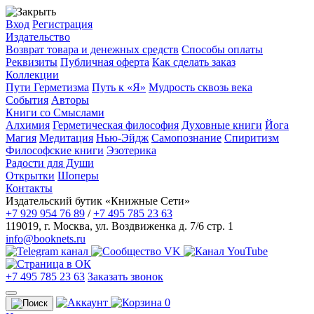
Вход
Регистрация
Издательство
Возврат товара и денежных средств
Способы оплаты
Реквизиты
Публичная оферта
Как сделать заказ
Коллекции
Пути Герметизма
Путь к «Я»
Мудрость сквозь века
События
Авторы
Книги со Смыслами
Алхимия
Герметическая философия
Духовные книги
Йога
Магия
Медитация
Нью-Эйдж
Самопознание
Спиритизм
Философские книги
Эзотерика
Радости для Души
Открытки
Шоперы
Контакты
Издательский бутик «Книжные Сети»
+7 929 954 76 89
/
+7 495 785 23 63
119019
,
г. Москва
,
ул. Воздвиженка д. 7/6 стр. 1
info@booknets.ru
+7 495 785 23 63
Заказать звонок
0