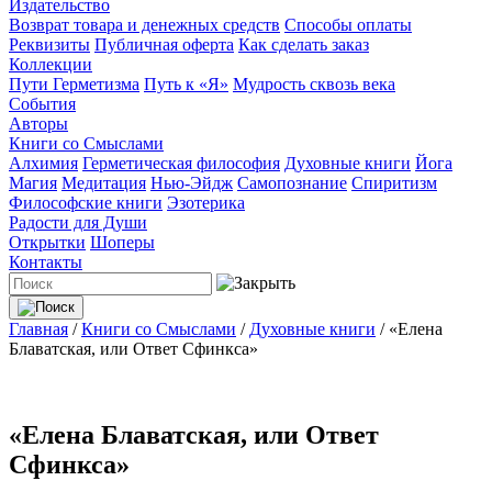
Издательство
Возврат товара и денежных средств
Способы оплаты
Реквизиты
Публичная оферта
Как сделать заказ
Коллекции
Пути Герметизма
Путь к «Я»
Мудрость сквозь века
События
Авторы
Книги со Смыслами
Алхимия
Герметическая философия
Духовные книги
Йога
Магия
Медитация
Нью-Эйдж
Самопознание
Спиритизм
Философские книги
Эзотерика
Радости для Души
Открытки
Шоперы
Контакты
Главная
/
Книги со Смыслами
/
Духовные книги
/
«Елена
Блаватская, или Ответ Сфинкса»
«Елена Блаватская, или Ответ
Сфинкса»