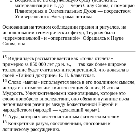
материализация и т. д.) — через Силу Слова, с помощью
Планетарных и Элементальных Духов — посредством
Универсального Электромагнетизма.
Основанная на точном соблюдении правил и ритуалов, на
использовании геометрических фигур, Теургия была
«церемониальной» и «оперативной». Обращаясь к Науке
Слова, она
15
Индия здесь рассматривается как «точка отсчёта» —
примерно за 850 000 лет до н. э., — так как более широкое
толкование будет считаться интерпретацией, что доказала в
своей «Тайной доктрине» Е. П. Блаватская.
16
Слово «магия» используется здесь в его подлинном смысле,
исходя из этимологии: квинтэссенция Знания, Высшая
Мудрость. Уничижительными коннотациями, которые это
слово приобрело впоследствии, оно обязано путанице из-за
непонимания разницы между Божественной Наукой и
чародейством (чародей — «делающий чары»).
17
Аура, которая является истинным физическим телом.
18
Конкретный разум, обособленный, способный к
логическому рассуждению.