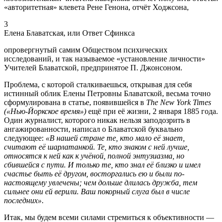
«авторитетная» клевета Рене Генона, отчёт Ходжсона,
3
Елена Блаватская, или Ответ Сфинкса
опровергнутый самим Обществом психических
исследований, и так называемое «установление личности»
Учителей Блаватской, предпринятое П. Джонсоном.
Проблема, с которой сталкиваешься, открывая для себя
истинный облик Елены Петровны Блаватской, весьма точно
сформулирована в статье, появившейся в
The New York Times
(«Нью-Йоркское время»)
ещё при её жизни, 2 января 1885 года.
Один журналист, которого никак нельзя заподозрить в
ангажированности, написал о Блаватской буквально
следующее:
«В нашей стране те, кто мало её знает,
считают её шарлатанкой. Те, кто знаком с ней лучше,
относятся к ней как к учёной, полной энтузиазма, но
сбившейся с пути. И только те, кто знал её близко и имел
счастье быть её другом, восторгались ею и были по-
настоящему увлечены; чем дольше длилась дружба, тем
сильнее они ей верили. Ваш покорный слуга был в числе
последних»
.
Итак, мы будем всеми силами стремиться к объективности —