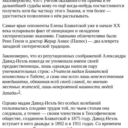
Маловероятно, что с учётом оказанного ей приёма и её
дальнейшей судьбы кому-то ещё когда-нибудь посчастливится
получить хотя бы частицу этого Знания, и тем более —
удостоиться позволения о нём рассказывать.
Самые ярые оппоненты Елены Блаватской уже в начале XX
века оспаривали факт её инициации и овладения
эзотерическими знаниями. Главными обличителями были
Рене Генон и доктор Жерар Анкос (Папюс) — два клеврета
западной эзотерической традиции.
Закономерно, что из репутационных соображений Александра
Давид-Неэль никогда не упоминала имени своей
предшественницы, лишь однажды написав пару
уничижительных строк:
«Учителя мадам Блаватской
неизвестны в Тибете, а сама она всего лишь невежественная
комедиантка, обязанная всей своей славой, по мнению
местных жителей, лишь невероятной наивности людей
2
Запада»
.
Однако мадам Давид-Неэль без особых колебаний
пользовалась плодами трудов той, по чьим стопам она
следовала, а точнее — своим членством в Теософическом
обществе, созданном Блаватской в 1875 году. Давид-Неэль
вступает в него дважды: в 1892 и в 1911 годах. Со временем