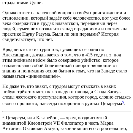
страданиями Души.
Однако ответ на ключевой вопрос о своём происхождении и
становлении, который задаёт себе человечество, вот уже более
века содержится в трудах Блаватской, переданный через
людей, сумевших возвыситься над страданиями и постичь на
практике Науку Разума. Были ли они первыми? История
свидетельствует, что нет.
Вряд ли кто-то из туристов, гуляющих сегодня по
Александрии, догадывается о том, что в 415 году н. э. под
этим знойным небом было совершено убийство, которое
ознаменовало собой болезненный поворот эволюции от
знания и понимания основ бытия к тому, что на Западе стало
называться «цивилизацией».
Но даже те, кто знают, с трудом могут отыскать в каких-
нибудь трёхстах метрах к западу от площади Саада Заглула
следы жестокого преступления, которое город, словно стыдясь
5
своего прошлого, навсегда похоронил в руинах Цезареума
.
5
Цезареум, или Казарейон, — храм, воздвигнутый
знаменитой Клеопатрой VII Филопатор в честь Марка
Антония. Октавиан Август, закончивший его строительство,