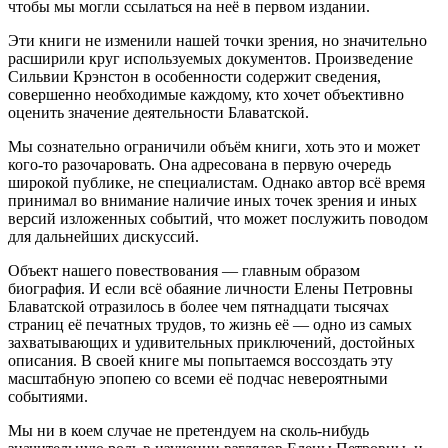
чтобы мы могли ссылаться на неё в первом издании.
Эти книги не изменили нашей точки зрения, но значительно
расширили круг используемых документов. Произведение
Сильвии Крэнстон в особенности содержит сведения,
совершенно необходимые каждому, кто хочет объективно
оценить значение деятельности Блаватской.
Мы сознательно ограничили объём книги, хоть это и может
кого-то разочаровать. Она адресована в первую очередь
широкой публике, не специалистам. Однако автор всё время
принимал во внимание наличие иных точек зрения и иных
версий изложенных событий, что может послужить поводом
для дальнейших дискуссий.
Объект нашего повествования — главным образом
биография. И если всё обаяние личности Елены Петровны
Блаватской отразилось в более чем пятнадцати тысячах
страниц её печатных трудов, то жизнь её — одно из самых
захватывающих и удивительных приключений, достойных
описания. В своей книге мы попытаемся воссоздать эту
масштабную эпопею со всеми её подчас невероятными
событиями.
Мы ни в коем случае не претендуем на сколь-нибудь