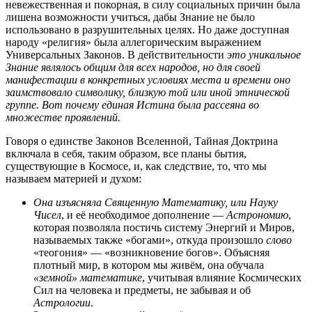
невежественная и покорная, в силу социальных причин была
лишена возможности учиться, дабы Знание не было
использовано в разрушительных целях. Но даже доступная
народу «религия» была аллегорическим выражением
Универсальных Законов. В действительности
это уникальное
Знание являлось общим для всех народов, но для своей
манифестации в конкретных условиях места и времени оно
заимствовало символику, близкую той или иной этнической
группе. Вот почему единая Истина была рассеяна во
множестве проявлений.
Говоря о единстве Законов Вселенной, Тайная Доктрина
включала в себя, таким образом, все планы бытия,
существующие в Космосе, и, как следствие, то, что мы
называем материей и духом:
Она изъясняла Священную Математику, или Науку
Чисел
, и её необходимое дополнение —
Астрономию
,
которая позволяла постичь систему Энергий и Миров,
называемых также «богами», откуда произошло
слово
«теогония» — «возникновение богов». Объясняя
плотный мир, в котором мы живём, она обучала
«земной» математике
, учитывая влияние Космических
Сил на человека и предметы, не забывая и об
Астрологии
.