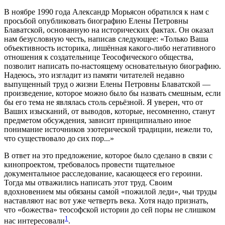
В ноябре 1990 года Александр Морьясон обратился к нам с
просьбой опубликовать биографию Елены Петровны
Блаватской, основанную на исторических фактах. Он оказал
нам безусловную честь, написав следующее: «Только Ваша
объективность историка, лишённая какого-либо негативного
отношения к создательнице Теософического общества,
позволит написать по-настоящему основательную биографию.
Надеюсь, это изгладит из памяти читателей недавно
выпущенный труд о жизни Елены Петровны Блаватской —
произведение, которое можно было бы назвать смешным, если
бы его тема не являлась столь серьёзной. Я уверен, что от
Ваших изысканий, от выводов, которые, несомненно, станут
предметом обсуждения, зависит принципиально иное
понимание источников эзотерической традиции, нежели то,
что существовало до сих пор...»
В ответ на это предложение, которое было сделано в связи с
кинопроектом, требовалось провести тщательное
документальное расследование, касающееся его героини.
Тогда мы отважились написать этот труд. Своим
вдохновением мы обязаны само́й «пожилой леди», чьи труды
наставляют нас вот уже четверть века. Хотя надо признать,
что «божества» теософской истории до сей поры не слишком
1
нас интересовали
.