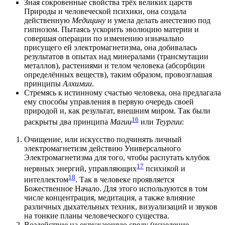
Зная сокровенные свойства трёх великих царств
Природы и человеческой психики, она создала
действенную
Медицину
и умела делать анестезию под
гипнозом. Пытаясь ускорить эволюцию материи и
совершая операции по изменению изначально
присущего ей электромагнетизма, она добивалась
результатов в опытах над минералами (трансмутации
металлов), растениями и телом человека (абсорбции
определённых веществ), таким образом, провозглашая
принципы
Алхимии
.
Cтремясь к истинному счастью человека, она предлагала
ему способы управления в первую очередь своей
природой и, как результат, внешним миром. Так были
16
раскрыты два принципа
Магии
или
Теургии
:
Очищение, или искусство подчинять личный
электромагнетизм действию Универсального
Электромагнетизма для того, чтобы распутать клубок
17
нервных энергий, управляющих
психикой и
18
интеллектом
. Так в человеке проявляется
Божественное Начало. Для этого используются в том
числе концентрация, медитация, а также влияние
различных дыхательных техник, визуализаций и звуков
на тонкие планы человеческого существа.
Воздействие на окружающую среду (исцеление,