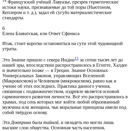
14
Французский учёный Лавуазье, презрев герметические
истоки науки, признаваемые до той поры (Ньютоном,
Кеплером и т. д.), задал ей сугубо материалистические
стандарты.
6
Елена Блаватская, или Ответ Сфинкса
Итак, стоит коротко остановиться на сути этой чудовищной
утраты.
15
Это Знание пришло с севера Индии
за сотни тысяч лет до
нашей эры, впоследствии распространилось в Египте, Халдее
и значительно позже — в Греции. Знание Основных
Универсальных Законов, управляющих Вселенной
(Макрокосмом) и Человеком (микрокосмом), равно как и
учение об этих последних. Практика данного учения,
связанная с подвижничеством, издревле является основой
гармоничного развития личности. Всё это распространялось в
храмах, под сень которых мог войти любой образованный
мужчина или женщина, чьи моральные принципы имели под
собой твёрдую основу.
Эта
Доктрина
была
тайной
, и овладеть ею могли лишь
высшие слои общества. Основная часть населения,