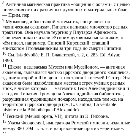
8
Античная магическая практика «общения с богами» с целью
получения от них различных духовных и материальных благ.
— Прим. пер.
9
Музыковед и блестящий математик, специалист по
«коническим секциям», Гипатия написала множество разных
трактатов. Она изучала теургию у Плутарха Афинского.
Современники считали её своим духовным наставником, о
чём писал, например, Синезий Киренский, ставший
епископом Птолемаидским за три года до смерти Гипатии.
10
См. Isis dévoilée Е. П. Блаватской, т. 2, с. 283. Ed. Adyar,
1990.
11
Школа, называемая Музеем или Мусейоном, — античная
академия, являвшаяся частью царского дворцового комплекса,
здание которой в III в. до н. э. построил Птолемей I Сотер. Эта
академия была излюбленным местом встреч учёных разных
эпох, в числе которых — математик Теон Александрийский и
его дочь Гипатия. Громадная Александрийская библиотека,
разрушенная чудовищным пожаром, находилась там же, на
территории царского дворца (см. L. Canfora, La véritable
histoire de la Bibliothèque d’Alexandrie).
12
Гесихий (Meursii opera, VII), цитата из Э. Гиббона.
13
Указы Феодосия I, императора Римской империи, изданные
между 380–394 гг. н. э. и направленные против «еретиков».