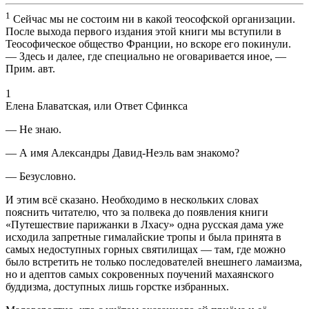
1
Сейчас мы не состоим ни в какой теософской организации.
После выхода первого издания этой книги мы вступили в
Теософическое общество Франции, но вскоре его покинули.
— Здесь и далее, где специально не оговаривается иное, —
Прим. авт.
1
Елена Блаватская, или Ответ Сфинкса
— Не знаю.
— А имя Александры Давид-Неэль вам знакомо?
— Безусловно.
И этим всё сказано. Необходимо в нескольких словах
пояснить читателю, что за полвека до появления книги
«Путешествие парижанки в Лхасу» одна русская дама уже
исходила запретные гималайские тропы и была принята в
самых недоступных горных святилищах — там, где можно
было встретить не только последователей внешнего ламаизма,
но и адептов самых сокровенных поучений махаянского
буддизма, доступных лишь горстке избранных.