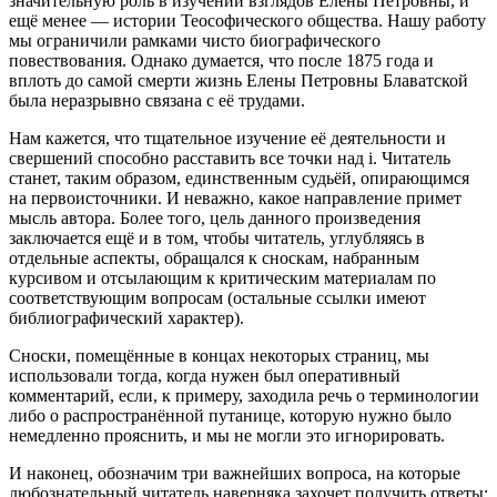
значительную роль в изучении взглядов Елены Петровны, и
ещё менее — истории Теософического общества. Нашу работу
мы ограничили рамками чисто биографического
повествования. Однако думается, что после 1875 года и
вплоть до самой смерти жизнь Елены Петровны Блаватской
была неразрывно связана с её трудами.
Нам кажется, что тщательное изучение её деятельности и
свершений способно расставить все точки над i. Читатель
станет, таким образом, единственным судьёй, опирающимся
на первоисточники. И неважно, какое направление примет
мысль автора. Более того, цель данного произведения
заключается ещё и в том, чтобы читатель, углубляясь в
отдельные аспекты, обращался к сноскам, набранным
курсивом и отсылающим к критическим материалам по
соответствующим вопросам (остальные ссылки имеют
библиографический характер).
Сноски, помещённые в концах некоторых страниц, мы
использовали тогда, когда нужен был оперативный
комментарий, если, к примеру, заходила речь о терминологии
либо о распространённой путанице, которую нужно было
немедленно прояснить, и мы не могли это игнорировать.
И наконец, обозначим три важнейших вопроса, на которые
любознательный читатель наверняка захочет получить ответы: