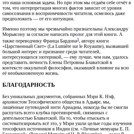
это наша основная задача. Но при этом мы отдаём себе отчёт в
том, что интерпретация многих фактов зависит от уровня
самосознания и восприимчивости читателя, осмелюсь даже
предположить — от его интуиции.
Именно поэтому мы чрезвычайно признательны Александру
Морьясону за согласие написать пролог для этой книги. А
3
также переводчику Франца Бардона
, автору книги
«Царственный Свет» (La Lumière sur le Royaume), вызвавшей
большой интерес и признание среди читателей,
интересующихся эзотерикой, — ему лучше, чем нам, удалось
представить личность Елены Петровны Блаватской в
контексте оккультной философии, оказавшей влияние на всю
её необыкновенную жизнь.
БЛАГОДАРНОСТЬ
Без уникальных документов, собранных Мэри К. Нэф,
архивистом Теософического общества в Адьяре, мы,
лишённые путеводной нити Ариадны, никогда бы не смогли
распутать всего клубка противоречий, связанных с
деятельностью Блаватской. На то, чтобы отыскать и
систематизировать всё это, у Мэри ушли целые годы изучения
теософских источников в Индии (см. «Личные мемуары Е. П.